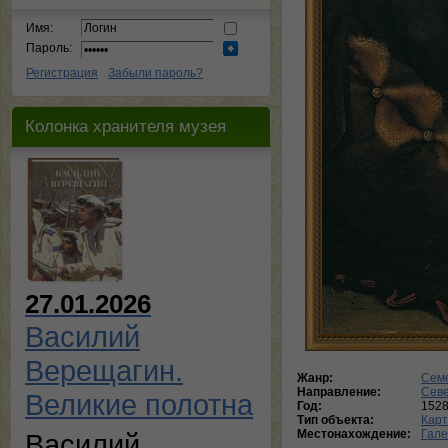
Имя:
Пароль:
Регистрация
Забыли пароль?
Колонка хранителя музея
27.01.2026
Василий
Верещагин.
Жанр:
Сем
Направление:
Сев
Великие полотна
Год:
152
Тип объекта:
Кар
Местонахождение:
Гале
Василий