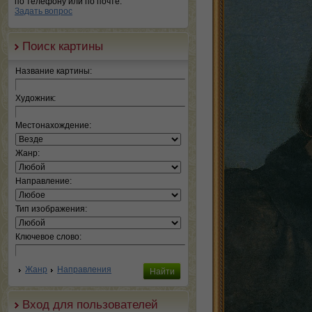
по телефону или по почте.
Задать вопрос
Поиск картины
Название картины:
Художник:
Местонахождение:
Жанр:
Направление:
Тип изображения:
Ключевое слово:
Жанр
Направления
Вход для пользователей