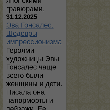
японскими
гравюрами.
31.12.2025
Эва Гонсалес.
Шедевры
импрессионизма
Героями
художницы Эвы
Гонсалес чаще
всего были
женщины и дети.
Писала она
натюрморты и
пейзажи. Ее