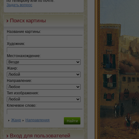
по телефону или по почте.
Задать вопрос
Поиск картины
Название картины:
Художник:
Местонахождение:
Жанр:
Направление:
Тип изображения:
Ключевое слово:
Жанр
Направления
Вход для пользователей