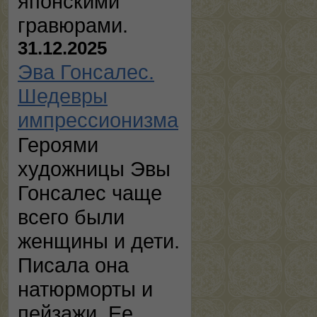
японскими
гравюрами.
31.12.2025
Эва Гонсалес.
Шедевры
импрессионизма
Героями
художницы Эвы
Гонсалес чаще
всего были
женщины и дети.
Писала она
натюрморты и
пейзажи. Ее