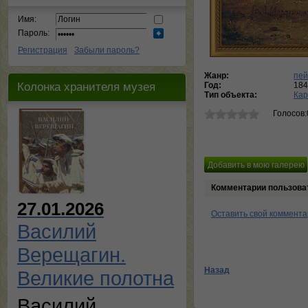
Имя:
Пароль:
Регистрация
Забыли пароль?
Жанр:
пей
Колонка хранителя музея
Год:
184
Тип объекта:
Кар
Голосов:
Комментарии пользова
27.01.2026
Оставить свой коммент
Василий
Верещагин.
Назад
Великие полотна
Василий