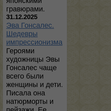
японскими
гравюрами.
31.12.2025
Эва Гонсалес.
Шедевры
импрессионизма
Героями
художницы Эвы
Гонсалес чаще
всего были
женщины и дети.
Писала она
натюрморты и
пейзажи. Ее