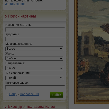
по телефону или по почте.
Задать вопрос
Поиск картины
Название картины:
Художник:
Местонахождение:
Жанр:
Направление:
Тип изображения:
Ключевое слово:
Жанр
Направления
Вход для пользователей