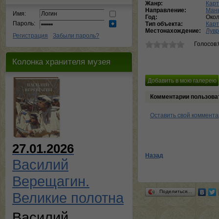
Жанр:
Карт
Направление:
Ман
Имя:
Год:
Окол
Пароль:
Тип объекта:
Кар
Местонахождение:
Лувр
Регистрация
Забыли пароль?
Голосов:
Колонка хранителя музея
Комментарии пользова
Оставить свой коммент
27.01.2026
Назад
Василий
Верещагин.
Поделиться…
Великие полотна
Василий