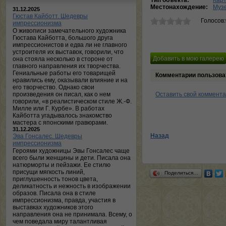
Тип объекта:
Кар
Местонахождение:
Музе
31.12.2025
Гюстав Кайботт. Шедевры
Голосов
импрессионизма
О живописи замечательного художника
Гюстава Кайботта, большого друга
импрессионистов и едва ли не главного
устроителя их выставок, говорили, что
она стояла несколько в стороне от
главного направления их творчества.
Гениальные работы его товарищей
Комментарии пользова
нравились ему, оказывали влияние и на
его творчество. Однако свои
произведения он писал, как о нем
Оставить свой коммент
говорили, «в реалистическом стиле Ж.-Ф.
Милле или Г. Курбе». В работах
Кайботта угадывалось знакомство
мастера с японскими гравюрами.
31.12.2025
Назад
Эва Гонсалес. Шедевры
импрессионизма
Героями художницы Эвы Гонсалес чаще
всего были женщины и дети. Писала она
натюрморты и пейзажи. Ее стилю
присущи мягкость линий,
Поделиться…
приглушенность тонов цвета,
деликатность и нежность в изображении
образов. Писала она в стиле
импрессионизма, правда, участия в
выставках художников этого
направления она не принимала. Всему, о
чем поведала миру талантливая