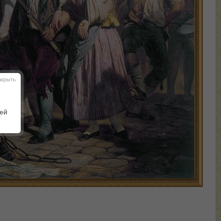
акрыть
шей