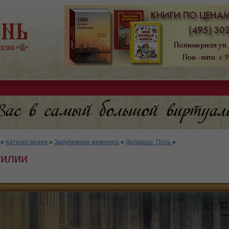
»
Каталог музея
»
Зарубежная живопись
»
Деларош, Поль
»
тилии