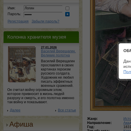
Имя:
Пароль:
Регистрация
Забыли пароль?
Колонка хранителя музея
27.01.2026
ОБ
Василий Верещагин.
Великие полотна
Дан
Василий Верещагин
прославлял в своих
исп
картинах героизм
Пол
русского солдата.
Художник не любил
писать эффектных
военных сражений.
Он считал войну огромным злом,
которое привносит в жизнь людей
разруху и смерть, и его полотна именно
так войну и показывают.
Далее
Все статьи
Жанр:
Исто
Афиша
Направление:
Ака
Год:
183