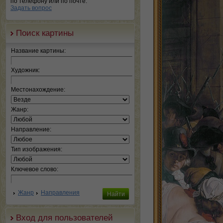
по телефону или по почте.
Задать вопрос
Поиск картины
Название картины:
Художник:
Местонахождение:
Жанр:
Направление:
Тип изображения:
Ключевое слово:
Жанр
Направления
Вход для пользователей