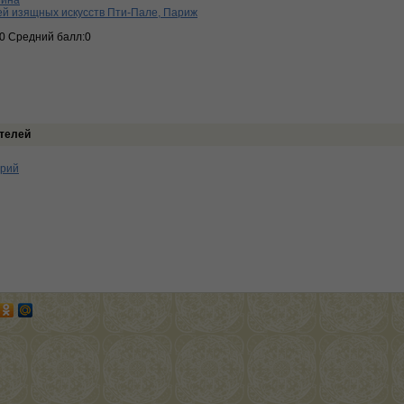
тина
й изящных искусств Пти-Пале, Париж
:0 Средний балл:0
телей
арий