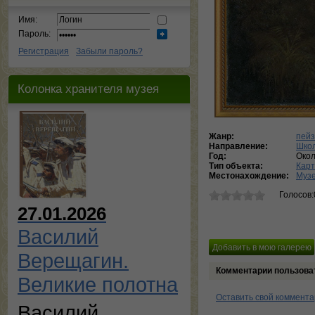
Имя:
Пароль:
Регистрация
Забыли пароль?
Колонка хранителя музея
Жанр:
пей
Направление:
Школ
Год:
Окол
Тип объекта:
Кар
Местонахождение:
Музе
Голосов:
27.01.2026
Василий
Верещагин.
Комментарии пользова
Великие полотна
Оставить свой коммент
Василий