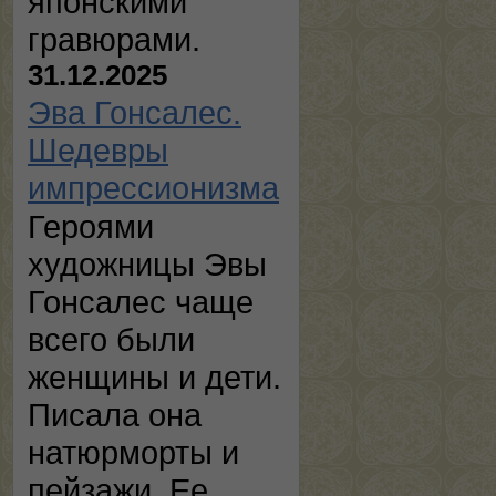
японскими
гравюрами.
31.12.2025
Эва Гонсалес.
Шедевры
импрессионизма
Героями
художницы Эвы
Гонсалес чаще
всего были
женщины и дети.
Писала она
натюрморты и
пейзажи. Ее