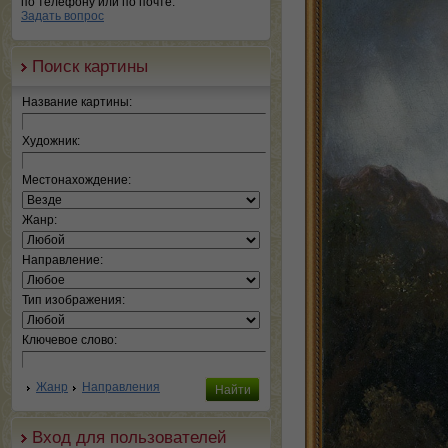
по телефону или по почте.
Задать вопрос
Поиск картины
Название картины:
Художник:
Местонахождение:
Жанр:
Направление:
Тип изображения:
Ключевое слово:
Жанр
Направления
Вход для пользователей