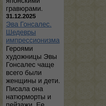
японскими
гравюрами.
31.12.2025
Эва Гонсалес.
Шедевры
импрессионизма
Героями
художницы Эвы
Гонсалес чаще
всего были
женщины и дети.
Писала она
натюрморты и
пейзажи. Ее