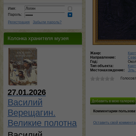
Имя:
Пароль:
Регистрация
Забыли пароль?
Колонка хранителя музея
Жанр:
Карт
Направление:
Сев
Год:
Окол
Тип объекта:
Кар
Местонахождение:
Эль 
Голосов:
27.01.2026
Василий
Верещагин.
Комментарии пользова
Великие полотна
Оставить свой коммент
Василий