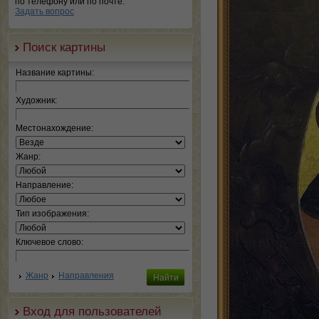
по телефону или по почте.
Задать вопрос
Поиск картины
Название картины:
Художник:
Местонахождение:
Жанр:
Направление:
Тип изображения:
Ключевое слово:
Жанр
Направления
Вход для пользователей