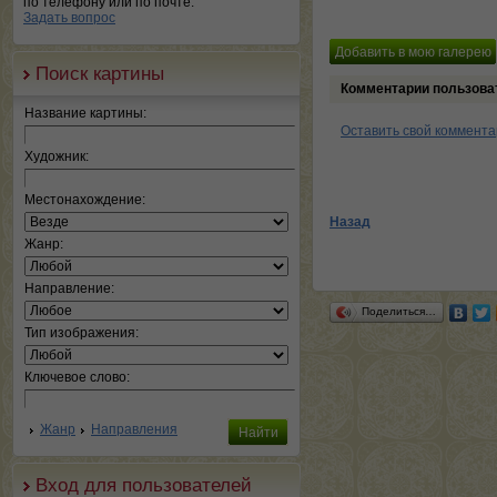
по телефону или по почте.
Задать вопрос
Поиск картины
Комментарии пользова
Название картины:
Оставить свой коммент
Художник:
Местонахождение:
Назад
Жанр:
Направление:
Поделиться…
Тип изображения:
Ключевое слово:
Жанр
Направления
Вход для пользователей