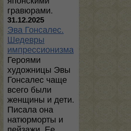
японскими
гравюрами.
31.12.2025
Эва Гонсалес.
Шедевры
импрессионизма
Героями
художницы Эвы
Гонсалес чаще
всего были
женщины и дети.
Писала она
натюрморты и
пейзажи. Ее