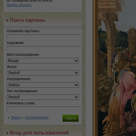
по телефону или по почте.
Задать вопрос
Поиск картины
Название картины:
Художник:
Местонахождение:
Жанр:
Направление:
Тип изображения:
Ключевое слово:
Жанр
Направления
Вход для пользователей