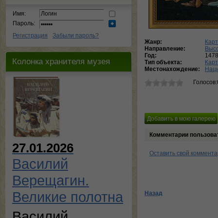
Имя:
Пароль:
Регистрация
Забыли пароль?
Жанр:
Карт
Направление:
Выс
Год:
147
Колонка хранителя музея
Тип объекта:
Кар
Местонахождение:
Наци
Голосов:
Комментарии пользова
27.01.2026
Оставить свой коммент
Василий
Верещагин.
Великие полотна
Назад
Василий