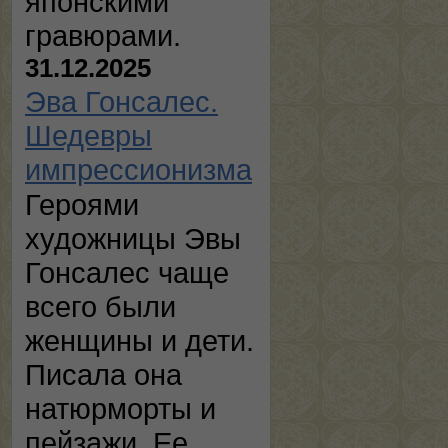
японскими
гравюрами.
31.12.2025
Эва Гонсалес.
Шедевры
импрессионизма
Героями
художницы Эвы
Гонсалес чаще
всего были
женщины и дети.
Писала она
натюрморты и
пейзажи. Ее