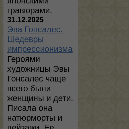
японскими
гравюрами.
31.12.2025
Эва Гонсалес.
Шедевры
импрессионизма
Героями
художницы Эвы
Гонсалес чаще
всего были
женщины и дети.
Писала она
натюрморты и
пейзажи. Ее