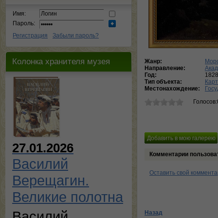
Имя:
Пароль:
Регистрация
Забыли пароль?
Колонка хранителя музея
Жанр:
Морс
Направление:
Ака
Год:
182
Тип объекта:
Кар
Местонахождение:
Госу
Голосов:
27.01.2026
Комментарии пользова
Василий
Оставить свой коммент
Верещагин.
Великие полотна
Василий
Назад