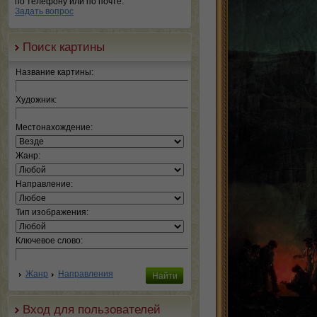
по телефону или по почте.
Задать вопрос
Поиск картины
Название картины:
Художник:
Местонахождение:
Жанр:
Направление:
Тип изображения:
Ключевое слово:
Жанр
Направления
Вход для пользователей