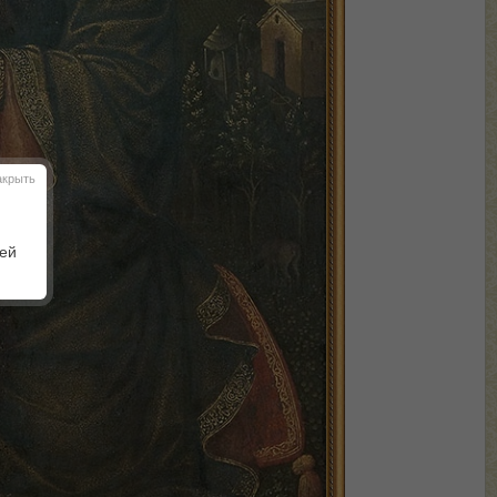
акрыть
шей