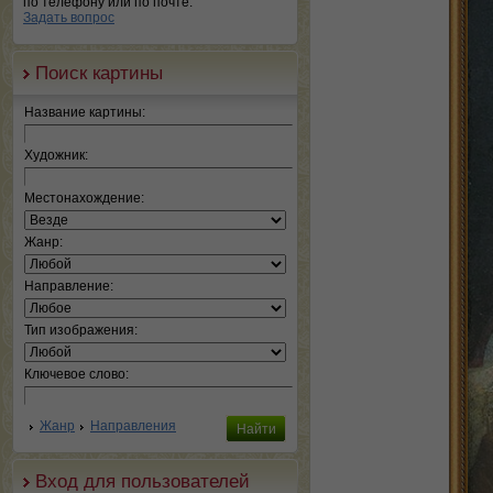
по телефону или по почте.
Задать вопрос
Поиск картины
Название картины:
Художник:
Местонахождение:
Жанр:
Направление:
Тип изображения:
Ключевое слово:
Жанр
Направления
Вход для пользователей