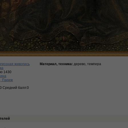
гиозная живопись
Материал, техника:
дерево, темпера
ка
ло 1430
тина
, Париж
:0 Средний балл:0
телей