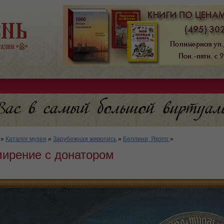
»
Каталог музея
»
Зарубежная живопись
»
Беллини, Якопо
»
ирение с донатором