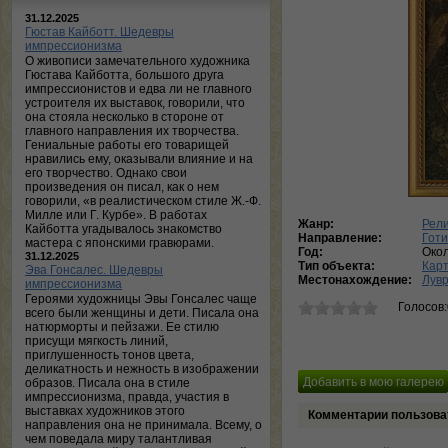
31.12.2025
Гюстав Кайботт. Шедевры
импрессионизма
О живописи замечательного художника
Гюстава Кайботта, большого друга
импрессионистов и едва ли не главного
устроителя их выставок, говорили, что
она стояла несколько в стороне от
главного направления их творчества.
Гениальные работы его товарищей
нравились ему, оказывали влияние и на
его творчество. Однако свои
произведения он писал, как о нем
говорили, «в реалистическом стиле Ж.-Ф.
Милле или Г. Курбе». В работах
Жанр:
Рели
Кайботта угадывалось знакомство
Направление:
Готи
мастера с японскими гравюрами.
Год:
Око
31.12.2025
Тип объекта:
Кар
Эва Гонсалес. Шедевры
Местонахождение:
Лувр
импрессионизма
Героями художницы Эвы Гонсалес чаще
Голосов
всего были женщины и дети. Писала она
натюрморты и пейзажи. Ее стилю
присущи мягкость линий,
приглушенность тонов цвета,
деликатность и нежность в изображении
образов. Писала она в стиле
импрессионизма, правда, участия в
выставках художников этого
Комментарии пользова
направления она не принимала. Всему, о
чем поведала миру талантливая