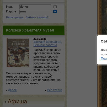
Имя:
Пароль:
Регистрация
Забыли пароль?
Колонка хранителя музея
27.01.2026
ОБ
Василий Верещагин.
Великие полотна
Дан
Василий Верещагин
прославлял в своих
исп
картинах героизм
Пол
русского солдата.
Художник не любил
писать эффектных
военных сражений.
Он считал войну огромным злом,
которое привносит в жизнь людей
разруху и смерть, и его полотна именно
так войну и показывают.
Далее
Все статьи
Афиша