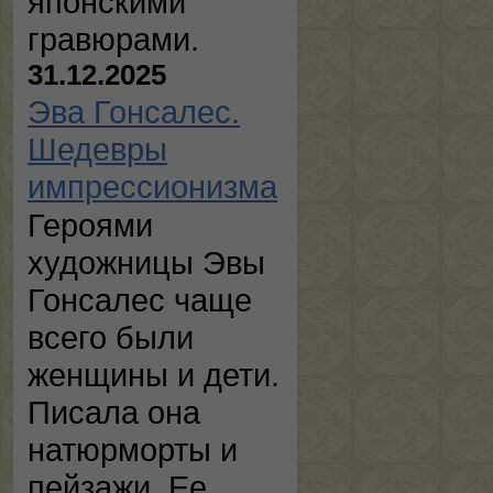
японскими
гравюрами.
31.12.2025
Эва Гонсалес.
Шедевры
импрессионизма
Героями
художницы Эвы
Гонсалес чаще
всего были
женщины и дети.
Писала она
натюрморты и
пейзажи. Ее