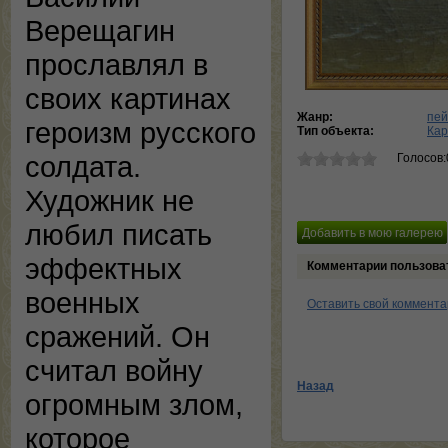
Верещагин
прославлял в
своих картинах
Жанр:
пей
героизм русского
Тип объекта:
Кар
солдата.
Голосов:
Художник не
любил писать
эффектных
Комментарии пользова
военных
Оставить свой коммент
сражений. Он
считал войну
Назад
огромным злом,
которое