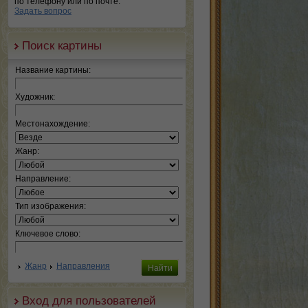
по телефону или по почте.
Задать вопрос
Поиск картины
Название картины:
Художник:
Местонахождение:
Жанр:
Направление:
Тип изображения:
Ключевое слово:
Жанр
Направления
Вход для пользователей