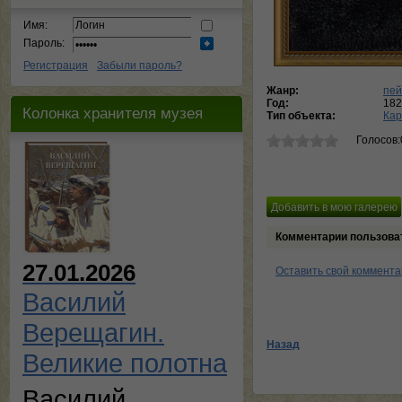
Имя:
Пароль:
Регистрация
Забыли пароль?
Жанр:
пей
Год:
182
Колонка хранителя музея
Тип объекта:
Кар
Голосов:
Комментарии пользова
27.01.2026
Оставить свой коммент
Василий
Верещагин.
Назад
Великие полотна
Василий