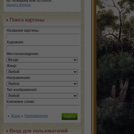
по телефону или по почте.
Задать вопрос
Поиск картины
Название картины:
Художник:
Местонахождение:
Жанр:
Направление:
Тип изображения:
Ключевое слово:
Жанр
Направления
Вход для пользователей