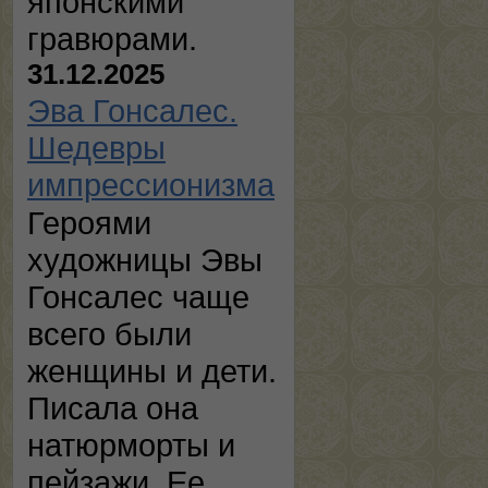
японскими
гравюрами.
31.12.2025
Эва Гонсалес.
Шедевры
импрессионизма
Героями
художницы Эвы
Гонсалес чаще
всего были
женщины и дети.
Писала она
натюрморты и
пейзажи. Ее