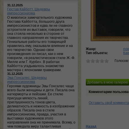
31.12.2025
Гюстав Кайботт. Шедевры
импрессионизма
О живописи замечательного художника
Гюстава Кайботта, большого друга
импрессионистов и едва ли не главного
устроителя их выставок, говорили, что
она стояла несколько в стороне от
главного направления их творчества.
Гениальные работы его товарищей
нравились ему, оказывали влияние и на
Жанр:
по
его творчество. Однако свои
Тип объекта:
Ка
произведения он писал, как о нем
говорили, «в реалистическом стиле Ж.-Ф.
Голосов
Милле или Г. Курбе». В работах
Кайботта угадывалось знакомство
мастера с японскими гравюрами.
31.12.2025
Эва Гонсалес. Шедевры
импрессионизма
Героями художницы Эвы Гонсалес чаще
всего были женщины и дети. Писала она
Комментарии пользова
натюрморты и пейзажи. Ее стилю
присущи мягкость линий,
приглушенность тонов цвета,
Оставить свой коммент
деликатность и нежность в изображении
образов. Писала она в стиле
импрессионизма, правда, участия в
выставках художников этого
направления она не принимала. Всему, о
чем поведала миру талантливая
Назад