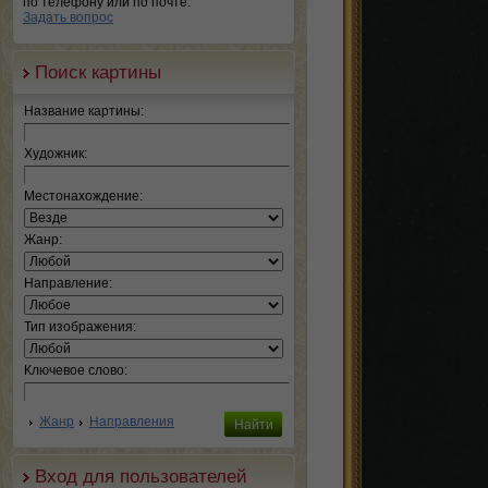
по телефону или по почте.
Задать вопрос
Поиск картины
Название картины:
Художник:
Местонахождение:
Жанр:
Направление:
Тип изображения:
Ключевое слово:
Жанр
Направления
Вход для пользователей