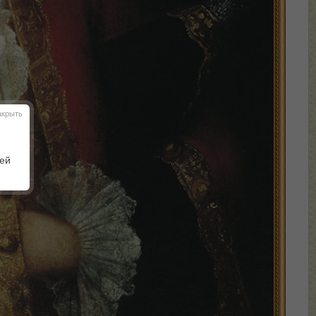
акрыть
шей