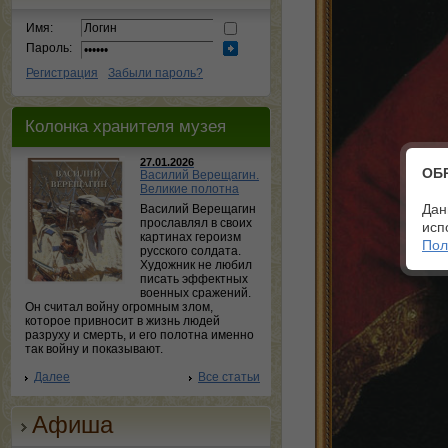
Имя:
Пароль:
Регистрация
Забыли пароль?
Колонка хранителя музея
27.01.2026
ОБ
Василий Верещагин.
Великие полотна
Дан
Василий Верещагин
прославлял в своих
исп
картинах героизм
Пол
русского солдата.
Художник не любил
писать эффектных
военных сражений.
Он считал войну огромным злом,
которое привносит в жизнь людей
разруху и смерть, и его полотна именно
так войну и показывают.
Далее
Все статьи
Афиша