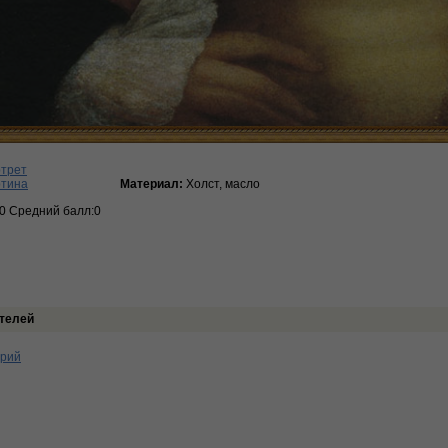
ртрет
ртина
Материал:
Холст, масло
:0 Средний балл:0
телей
арий