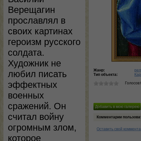
Верещагин
прославлял в
своих картинах
героизм русского
солдата.
Художник не
Жанр:
рел
любил писать
Тип объекта:
Кар
эффектных
Голосов:
военных
сражений. Он
считал войну
Комментарии пользова
огромным злом,
Оставить свой коммент
которое