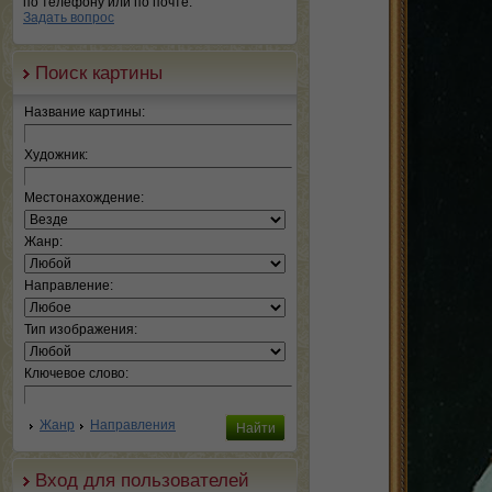
по телефону или по почте.
Задать вопрос
Поиск картины
Название картины:
Художник:
Местонахождение:
Жанр:
Направление:
Тип изображения:
Ключевое слово:
Жанр
Направления
Вход для пользователей