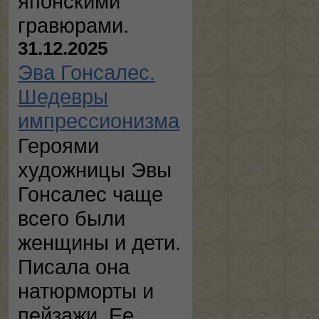
японскими
гравюрами.
31.12.2025
Эва Гонсалес.
Шедевры
импрессионизма
Героями
художницы Эвы
Гонсалес чаще
всего были
женщины и дети.
Писала она
натюрморты и
пейзажи. Ее