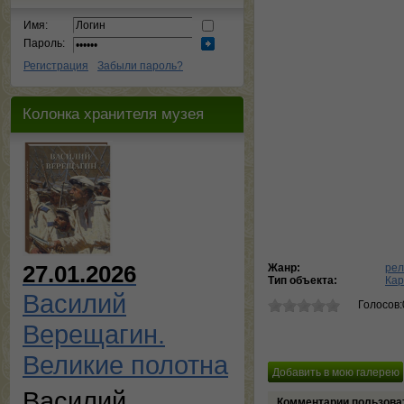
Имя:
Пароль:
Регистрация
Забыли пароль?
Колонка хранителя музея
27.01.2026
Жанр:
рел
Тип объекта:
Кар
Василий
Голосов:
Верещагин.
Великие полотна
Василий
Комментарии пользова