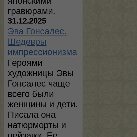
японскими
гравюрами.
31.12.2025
Эва Гонсалес.
Шедевры
импрессионизма
Героями
художницы Эвы
Гонсалес чаще
всего были
женщины и дети.
Писала она
натюрморты и
пейзажи. Ее