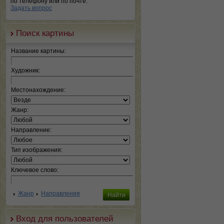
по телефону или по почте.
Задать вопрос
Поиск картины
Название картины:
Художник:
Местонахождение:
Жанр:
Направление:
Тип изображения:
Ключевое слово:
Жанр
Направления
Вход для пользователей