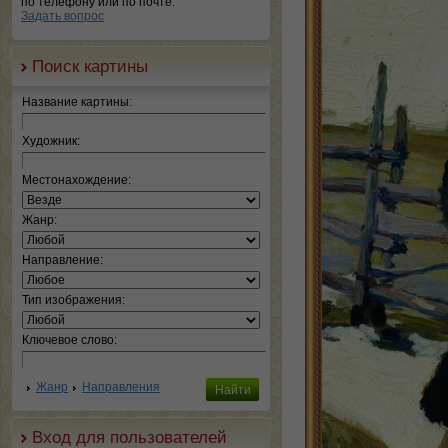
по телефону или по почте.
Задать вопрос
Поиск картины
Название картины:
Художник:
Местонахождение:
Жанр:
Направление:
Тип изображения:
Ключевое слово:
Жанр
Направления
Вход для пользователей