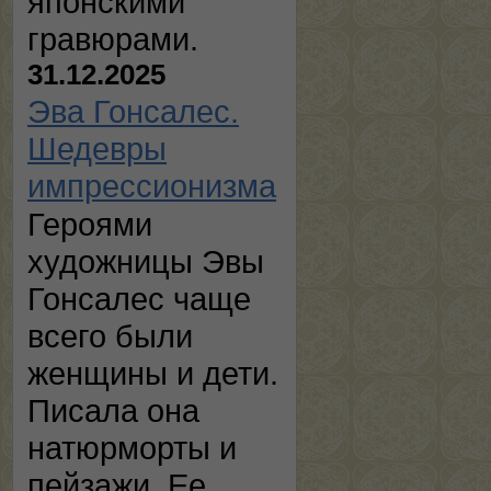
японскими
гравюрами.
31.12.2025
Эва Гонсалес.
Шедевры
импрессионизма
Героями
художницы Эвы
Гонсалес чаще
всего были
женщины и дети.
Писала она
натюрморты и
пейзажи. Ее