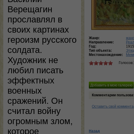
Верещагин
прославлял в
своих картинах
героизм русского
Жанр:
жанр
Направление:
Реа
Год:
191
солдата.
Тип объекта:
Этю
Местонахождение:
Мемо
Художник не
Голосов:
любил писать
эффектных
военных
Комментарии пользова
сражений. Он
Оставить свой коммент
считал войну
огромным злом,
которое
Назад