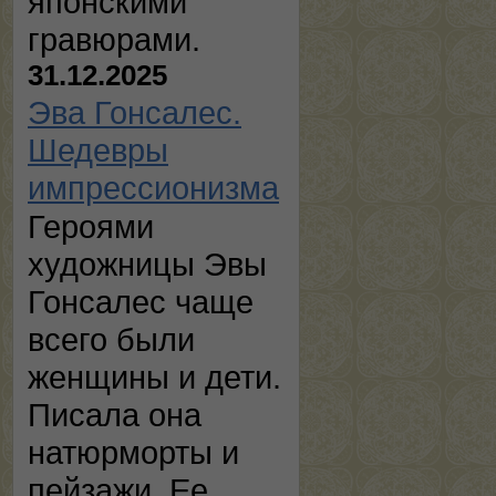
японскими
гравюрами.
31.12.2025
Эва Гонсалес.
Шедевры
импрессионизма
Героями
художницы Эвы
Гонсалес чаще
всего были
женщины и дети.
Писала она
натюрморты и
пейзажи. Ее