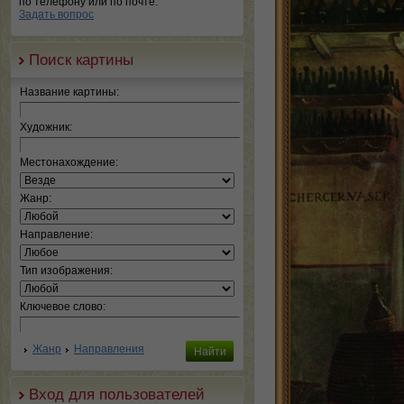
по телефону или по почте.
Задать вопрос
Поиск картины
Название картины:
Художник:
Местонахождение:
Жанр:
Направление:
Тип изображения:
Ключевое слово:
Жанр
Направления
Вход для пользователей