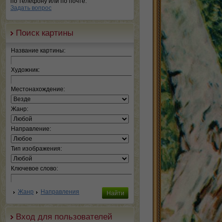
по телефону или по почте.
Задать вопрос
Поиск картины
Название картины:
Художник:
Местонахождение:
Жанр:
Направление:
Тип изображения:
Ключевое слово:
Жанр
Направления
Вход для пользователей