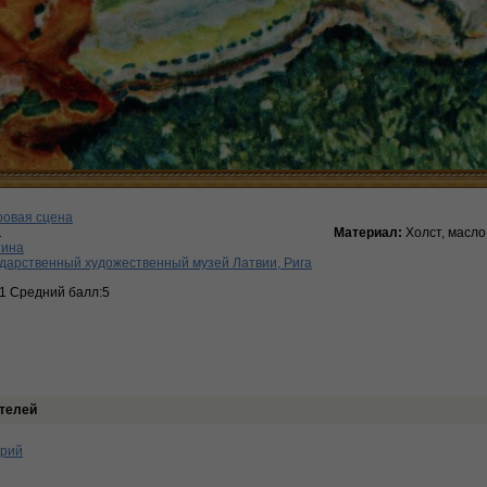
ровая сцена
1
Материал:
Холст, масло
тина
дарственный художественный музей Латвии, Рига
:1 Средний балл:5
телей
арий