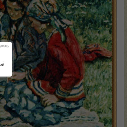
акрыть
шей