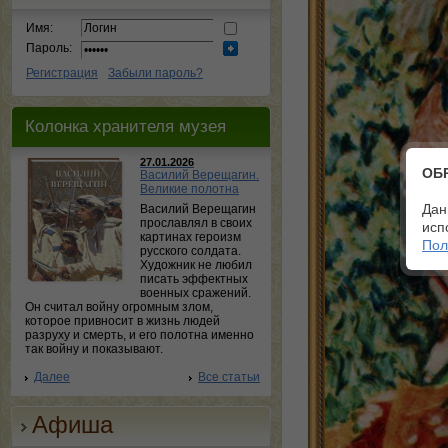
Имя:
Пароль:
Регистрация
Забыли пароль?
Колонка хранителя музея
27.01.2026
ОБ
Василий Верещагин.
Великие полотна
Дан
Василий Верещагин
прославлял в своих
исп
картинах героизм
Пол
русского солдата.
Художник не любил
писать эффектных
военных сражений.
Он считал войну огромным злом,
которое привносит в жизнь людей
разруху и смерть, и его полотна именно
так войну и показывают.
Далее
Все статьи
Афиша