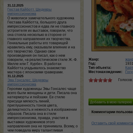
31.12.2025
Гюстав Кайботт. Шедевры
импрессионизма
О живописи замечательного художника
Гюстава Кайботта, большого друга
импрессионистов и едва ли не главного
устроителя их выставок, говорили, что
она стояла несколько в стороне от
главного направления их творчества.
Гениальные работы его товарищей
нравились ему, оказывали влияние и на
его творчество. Однако свои
произведения он писал, как о нем
Жанр:
жан
говорили, «в реалистическом стиле Ж.-Ф.
Год:
193
Милле или Г. Курбе». В работах
Тип объекта:
Кар
Кайботта угадывалось знакомство
Местонахождение:
Госу
мастера с японскими гравюрами.
31.12.2025
Голосов
Эва Гонсалес. Шедевры
импрессионизма
Героями художницы Эвы Гонсалес чаще
всего были женщины и дети. Писала она
натюрморты и пейзажи. Ее стилю
присущи мягкость линий,
приглушенность тонов цвета,
деликатность и нежность в изображении
Комментарии пользова
образов. Писала она в стиле
импрессионизма, правда, участия в
выставках художников этого
Оставить свой коммент
направления она не принимала. Всему, о
чем поведала миру талантливая