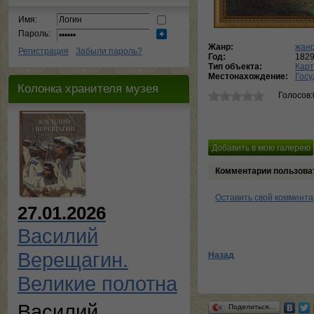
Имя:
Пароль:
Жанр:
жанр
Регистрация
Забыли пароль?
Год:
182
Тип объекта:
Кар
Местонахождение:
Госу
Колонка хранителя музея
Голосов:
Комментарии пользова
Оставить свой коммент
27.01.2026
Василий
Верещагин.
Назад
Великие полотна
Василий
Поделиться…