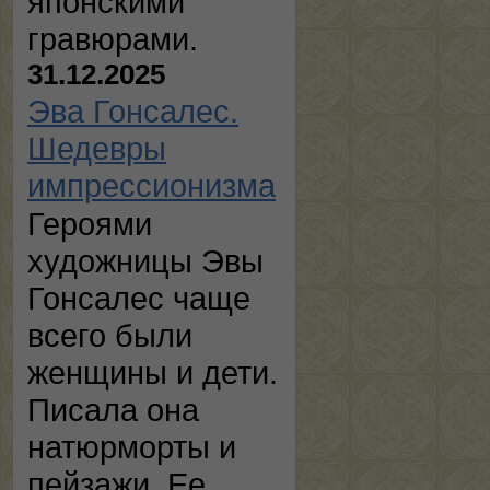
японскими
гравюрами.
31.12.2025
Эва Гонсалес.
Шедевры
импрессионизма
Героями
художницы Эвы
Гонсалес чаще
всего были
женщины и дети.
Писала она
натюрморты и
пейзажи. Ее