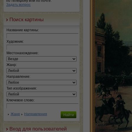
по телефону или по почте.
Задать вопрос
Поиск картины
Название картины:
Художник:
Местонахождение:
Жанр:
Направление:
Тип изображения:
Ключевое слово:
Жанр
Направления
Вход для пользователей