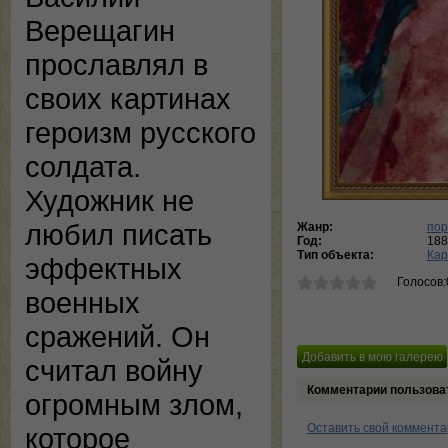
Верещагин
прославлял в
своих картинах
героизм русского
солдата.
Художник не
любил писать
Жанр:
пор
Год:
188
Тип объекта:
Кар
эффектных
Голосов:
военных
сражений. Он
считал войну
Комментарии пользова
огромным злом,
Оставить свой коммент
которое