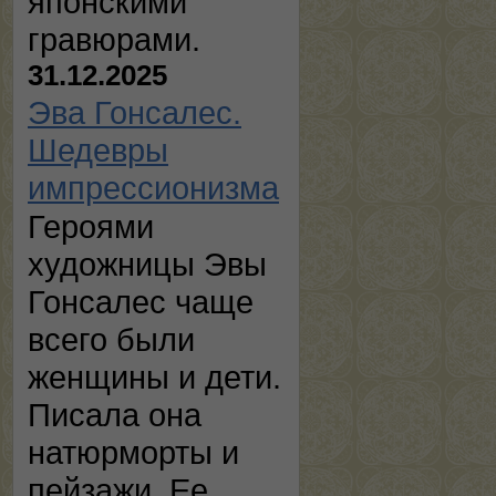
японскими
гравюрами.
31.12.2025
Эва Гонсалес.
Шедевры
импрессионизма
Героями
художницы Эвы
Гонсалес чаще
всего были
женщины и дети.
Писала она
натюрморты и
пейзажи. Ее