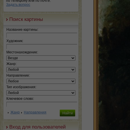
по телефону или по почте.
Задать вопрос
Поиск картины
Название картины:
Художник:
Местонахождение:
Жанр:
Направление:
Тип изображения:
Ключевое слово:
Жанр
Направления
Вход для пользователей