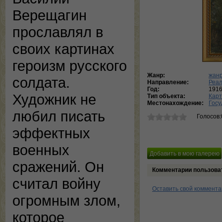
Верещагин
прославлял в
своих картинах
героизм русского
Жанр:
жанр
солдата.
Направление:
Реа
Год:
191
Художник не
Тип объекта:
Кар
Местонахождение:
Госу
любил писать
Голосов:
эффектных
военных
сражений. Он
Комментарии пользова
считал войну
Оставить свой коммент
огромным злом,
которое