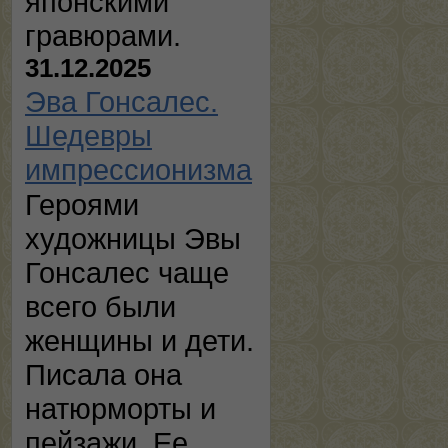
японскими
гравюрами.
31.12.2025
Эва Гонсалес.
Шедевры
импрессионизма
Героями
художницы Эвы
Гонсалес чаще
всего были
женщины и дети.
Писала она
натюрморты и
пейзажи. Ее