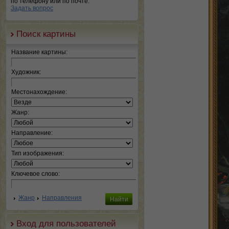
по телефону или по почте.
Задать вопрос
Поиск картины
Название картины:
Художник:
Местонахождение:
Жанр:
Направление:
Тип изображения:
Ключевое слово:
Жанр
Направления
Вход для пользователей