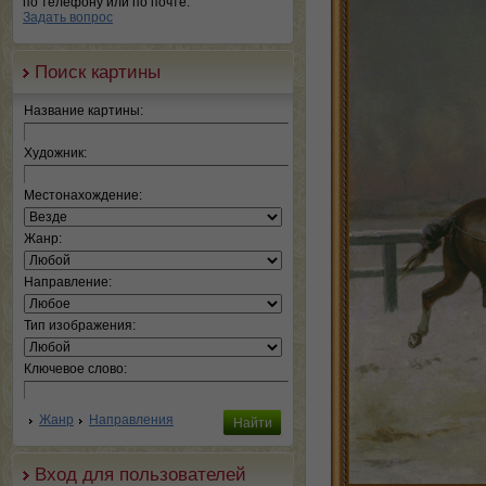
по телефону или по почте.
Задать вопрос
Поиск картины
Название картины:
Художник:
Местонахождение:
Жанр:
Направление:
Тип изображения:
Ключевое слово:
Жанр
Направления
Вход для пользователей