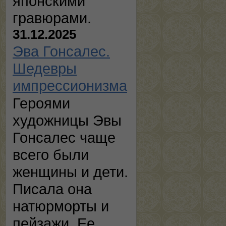
японскими
гравюрами.
31.12.2025
Эва Гонсалес.
Шедевры
импрессионизма
Героями
художницы Эвы
Гонсалес чаще
всего были
женщины и дети.
Писала она
натюрморты и
пейзажи. Ее