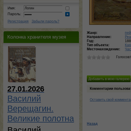
Имя:
Пароль:
Регистрация
Забыли пароль?
Жанр:
пей
Колонка хранителя музея
Направление:
Реа
Год:
188
Тип объекта:
Кар
Местонахождение:
Час
Голосов:
27.01.2026
Комментарии пользова
Василий
Оставить свой коммент
Верещагин.
Великие полотна
Назад
Василий