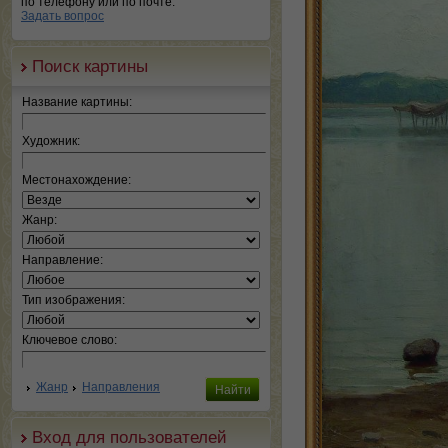
по телефону или по почте.
Задать вопрос
Поиск картины
Название картины:
Художник:
Местонахождение:
Жанр:
Направление:
Тип изображения:
Ключевое слово:
Жанр
Направления
Вход для пользователей