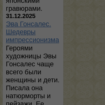
японскими
гравюрами.
31.12.2025
Эва Гонсалес.
Шедевры
импрессионизма
Героями
художницы Эвы
Гонсалес чаще
всего были
женщины и дети.
Писала она
натюрморты и
пейзажи. Ее