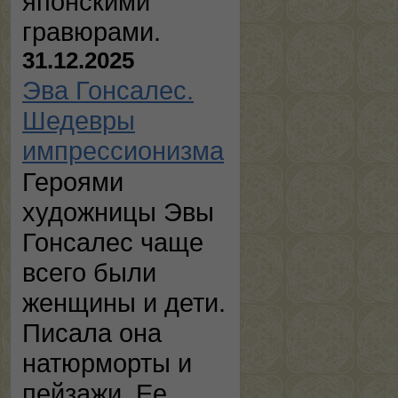
японскими
гравюрами.
31.12.2025
Эва Гонсалес.
Шедевры
импрессионизма
Героями
художницы Эвы
Гонсалес чаще
всего были
женщины и дети.
Писала она
натюрморты и
пейзажи. Ее