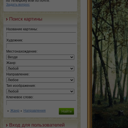
по телефону или по почте.
Задать вопрос
Поиск картины
Название картины:
Художник:
Местонахождение:
Жанр:
Направление:
Тип изображения:
Ключевое слово:
Жанр
Направления
Вход для пользователей