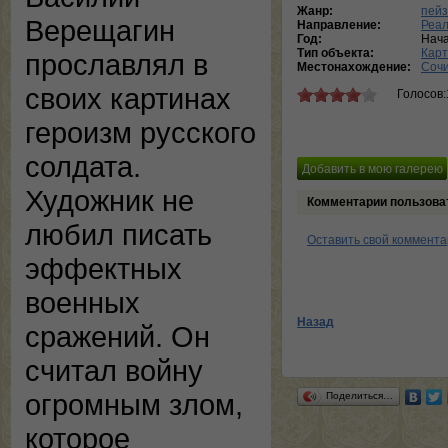
Жанр:
пей
Верещагин
Направление:
Реа
Год:
Нача
Тип объекта:
Кар
прославлял в
Местонахождение:
Сочи
своих картинах
Голосов:
героизм русского
солдата.
Художник не
Комментарии пользова
любил писать
Оставить свой коммент
эффектных
военных
Назад
сражений. Он
считал войну
огромным злом,
Поделиться…
которое