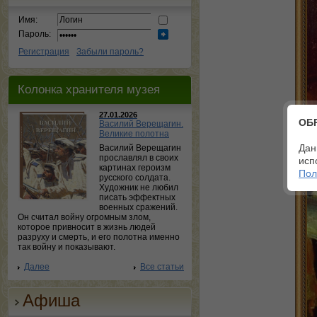
Имя:
Пароль:
Регистрация
Забыли пароль?
Колонка хранителя музея
27.01.2026
ОБ
Василий Верещагин.
Великие полотна
Дан
Василий Верещагин
прославлял в своих
исп
картинах героизм
Пол
русского солдата.
Художник не любил
писать эффектных
военных сражений.
Он считал войну огромным злом,
которое привносит в жизнь людей
разруху и смерть, и его полотна именно
так войну и показывают.
Далее
Все статьи
Афиша