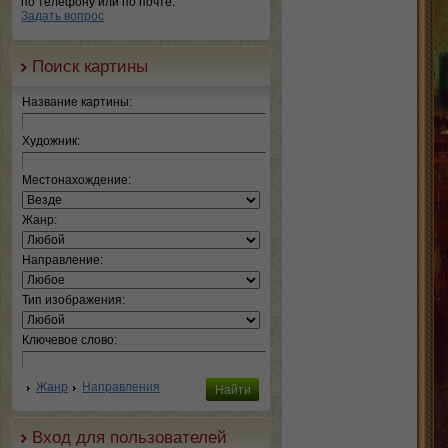
по телефону или по почте.
Задать вопрос
Поиск картины
Название картины:
Художник:
Местонахождение:
Жанр:
Направление:
Тип изображения:
Ключевое слово:
Жанр
Направления
Вход для пользователей