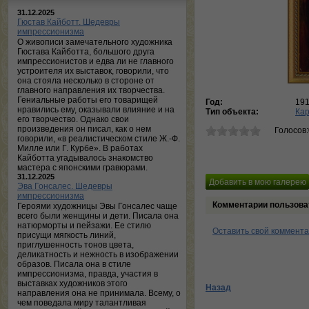
31.12.2025
Гюстав Кайботт. Шедевры
импрессионизма
О живописи замечательного художника
Гюстава Кайботта, большого друга
импрессионистов и едва ли не главного
устроителя их выставок, говорили, что
она стояла несколько в стороне от
главного направления их творчества.
Гениальные работы его товарищей
Год:
19
нравились ему, оказывали влияние и на
Тип объекта:
Ка
его творчество. Однако свои
произведения он писал, как о нем
Голосов
говорили, «в реалистическом стиле Ж.-Ф.
Милле или Г. Курбе». В работах
Кайботта угадывалось знакомство
мастера с японскими гравюрами.
31.12.2025
Эва Гонсалес. Шедевры
импрессионизма
Комментарии пользова
Героями художницы Эвы Гонсалес чаще
всего были женщины и дети. Писала она
натюрморты и пейзажи. Ее стилю
Оставить свой коммент
присущи мягкость линий,
приглушенность тонов цвета,
деликатность и нежность в изображении
образов. Писала она в стиле
импрессионизма, правда, участия в
выставках художников этого
Назад
направления она не принимала. Всему, о
чем поведала миру талантливая