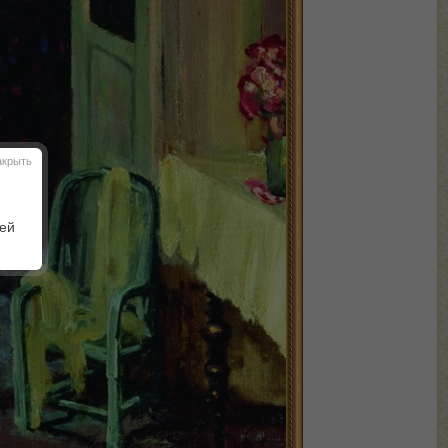
акрыть
шей