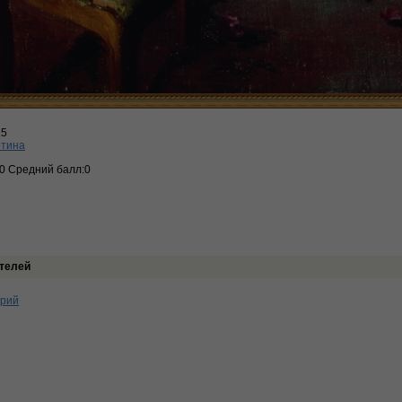
15
ртина
:0 Средний балл:0
телей
арий