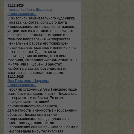
31.12.2025
Гюстав Кайботт. Шедевры
импрессионизма
О живописи замечательного художника
Гюстава Кайботта, большого друга
импрессионистов и едва ли не главного
устроителя их выставок, говорили, что
она стояла несколько в стороне от
главного направления их творчества.
Гениальные работы его товарищей
нравились ему, оказывали влияние и на
его творчество. Однако свои
произведения он писал, как о нем
говорили, «в реалистическом стиле Ж.-Ф.
Милле или Г. Курбе». В работах
Кайботта угадывалось знакомство
мастера с японскими гравюрами.
31.12.2025
Эва Гонсалес. Шедевры
импрессионизма
Героями художницы Эвы Гонсалес чаще
всего были женщины и дети. Писала она
натюрморты и пейзажи. Ее стилю
присущи мягкость линий,
приглушенность тонов цвета,
деликатность и нежность в изображении
образов. Писала она в стиле
импрессионизма, правда, участия в
выставках художников этого
направления она не принимала. Всему, о
чем поведала миру талантливая