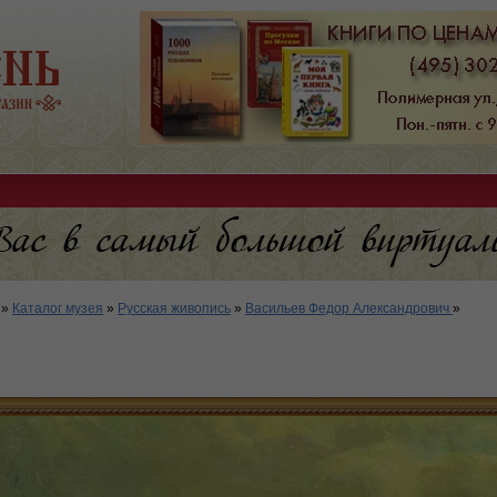
»
Каталог музея
»
Русская живопись
»
Васильев Федор Александрович
»