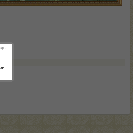
акрыть
шей