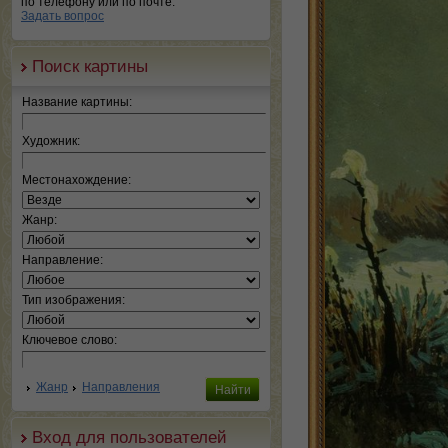
по телефону или по почте.
Задать вопрос
Поиск картины
Название картины:
Художник:
Местонахождение:
Жанр:
Направление:
Тип изображения:
Ключевое слово:
Жанр
Направления
Вход для пользователей