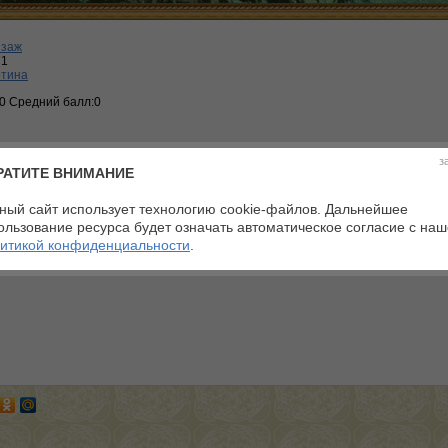
йзаж
71
ртина
:0 Средний балл:0
з
РАТИТЕ ВНИМАНИЕ
ный сайт использует технологию cookie-файлов. Дальнейшее
телей
ользование ресурса будет означать автоматическое согласие с на
итикой конфиденциальности
.
арий