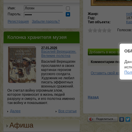
Имя:
Жанр:
пе
Пароль:
Год:
18
Регистрация
Забыли пароль?
Тип объекта:
Ка
Голосов
Колонка хранителя музея
27.01.2026
ОБ
Василий Верещагин.
Великие полотна
Дан
Василий Верещагин
Комментарии пользова
прославлял в своих
исп
картинах героизм
Пол
Оставить свой коммент
русского солдата.
Художник не любил
писать эффектных
военных сражений.
Он считал войну огромным злом,
которое привносит в жизнь людей
Назад
разруху и смерть, и его полотна именно
так войну и показывают.
Далее
Все статьи
Поделиться…
Афиша