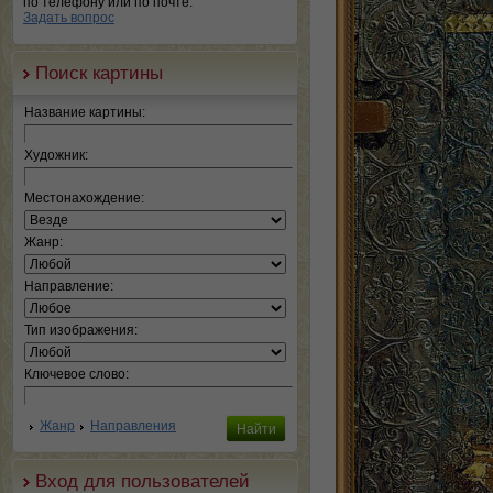
по телефону или по почте.
Задать вопрос
Поиск картины
Название картины:
Художник:
Местонахождение:
Жанр:
Направление:
Тип изображения:
Ключевое слово:
Жанр
Направления
Вход для пользователей