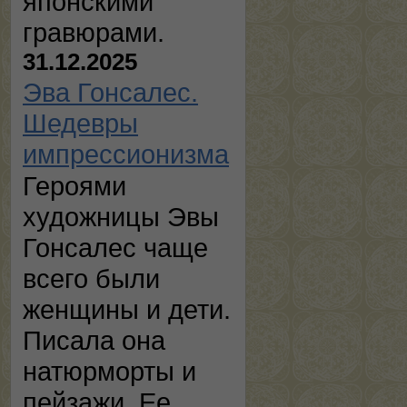
японскими
гравюрами.
31.12.2025
Эва Гонсалес.
Шедевры
импрессионизма
Героями
художницы Эвы
Гонсалес чаще
всего были
женщины и дети.
Писала она
натюрморты и
пейзажи. Ее