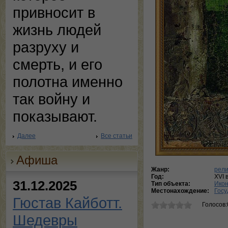
привносит в
жизнь людей
разруху и
смерть, и его
полотна именно
так войну и
показывают.
Далее
Все статьи
Афиша
Жанр:
рели
Год:
XVI в
31.12.2025
Тип объекта:
Ико
Местонахождение:
Госу
Гюстав Кайботт.
Голосов:
Шедевры