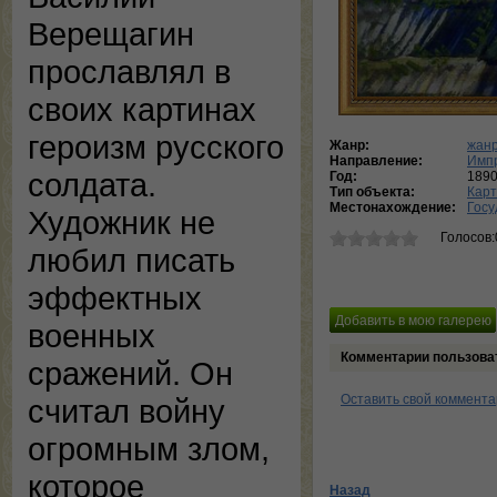
Верещагин
прославлял в
своих картинах
героизм русского
Жанр:
жанр
Направление:
Имп
солдата.
Год:
189
Тип объекта:
Кар
Местонахождение:
Госу
Художник не
Голосов:
любил писать
эффектных
военных
Комментарии пользова
сражений. Он
Оставить свой коммент
считал войну
огромным злом,
которое
Назад