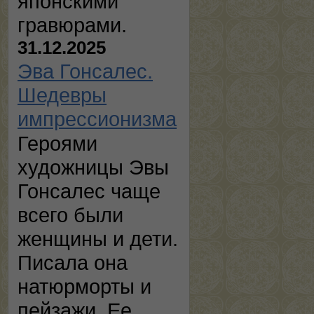
японскими
гравюрами.
31.12.2025
Эва Гонсалес.
Шедевры
импрессионизма
Героями
художницы Эвы
Гонсалес чаще
всего были
женщины и дети.
Писала она
натюрморты и
пейзажи. Ее