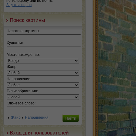
по телефону или по почте.
Задать вопрос
Поиск картины
Название картины:
Художник:
Местонахождение:
Жанр:
Направление:
Тип изображения:
Ключевое слово:
Жанр
Направления
Вход для пользователей