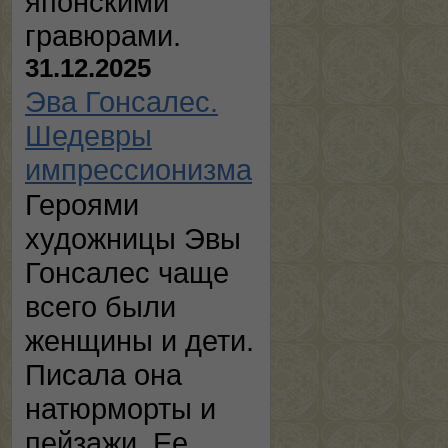
японскими
гравюрами.
31.12.2025
Эва Гонсалес.
Шедевры
импрессионизма
Героями
художницы Эвы
Гонсалес чаще
всего были
женщины и дети.
Писала она
натюрморты и
пейзажи. Ее