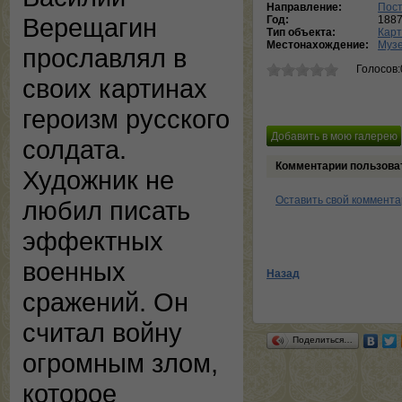
Направление:
Пос
Верещагин
Год:
188
Тип объекта:
Кар
Местонахождение:
Музе
прославлял в
Голосов:
своих картинах
героизм русского
солдата.
Комментарии пользова
Художник не
Оставить свой коммент
любил писать
эффектных
военных
Назад
сражений. Он
считал войну
Поделиться…
огромным злом,
которое