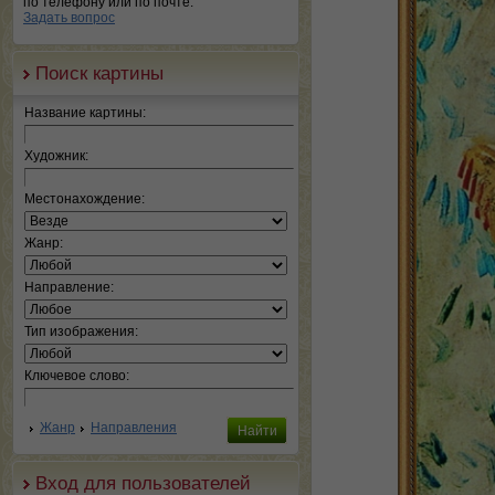
по телефону или по почте.
Задать вопрос
Поиск картины
Название картины:
Художник:
Местонахождение:
Жанр:
Направление:
Тип изображения:
Ключевое слово:
Жанр
Направления
Вход для пользователей