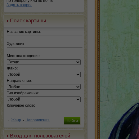
по телефону или по почте.
Задать вопрос
Поиск картины
Название картины:
Художник:
Местонахождение:
Жанр:
Направление:
Тип изображения:
Ключевое слово:
Жанр
Направления
Вход для пользователей