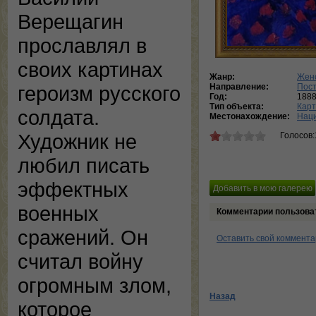
Верещагин
прославлял в
своих картинах
Жанр:
Женс
Направление:
Пос
героизм русского
Год:
188
Тип объекта:
Кар
солдата.
Местонахождение:
Наци
Художник не
Голосов:
любил писать
эффектных
военных
Комментарии пользова
сражений. Он
Оставить свой коммент
считал войну
огромным злом,
Назад
которое