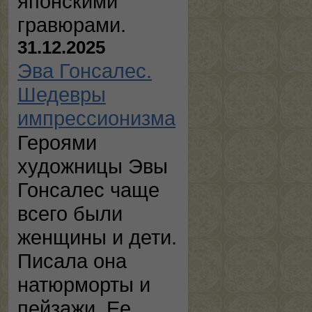
японскими
гравюрами.
31.12.2025
Эва Гонсалес.
Шедевры
импрессионизма
Героями
художницы Эвы
Гонсалес чаще
всего были
женщины и дети.
Писала она
натюрморты и
пейзажи. Ее