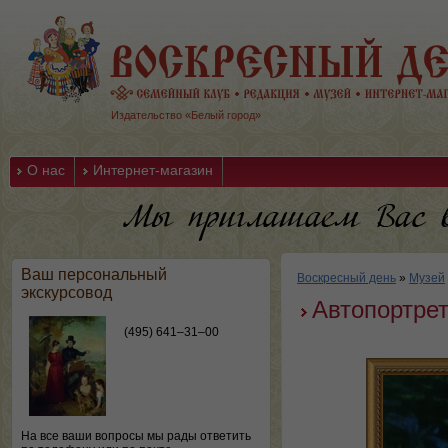
Издательство «Белый город»
О нас
Интернет-магазин
Ваш персональный
Воскресный день
»
Музей
экскурсовод
Автопортрет
(495) 641–31–00
На все ваши вопросы мы рады ответить