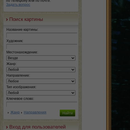
по телефону или по почте.
Задать вопрос
Поиск картины
Название картины:
Художник:
Местонахождение:
Жанр:
Направление:
Тип изображения:
Ключевое слово:
Жанр
Направления
Вход для пользователей