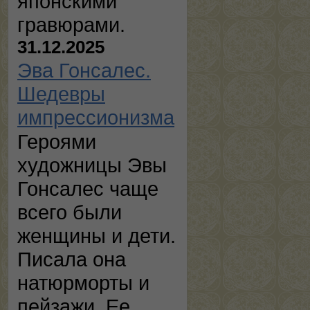
японскими
гравюрами.
31.12.2025
Эва Гонсалес.
Шедевры
импрессионизма
Героями
художницы Эвы
Гонсалес чаще
всего были
женщины и дети.
Писала она
натюрморты и
пейзажи. Ее