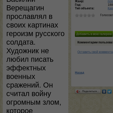
Жанр:
пор
Год:
188
Верещагин
Тип объекта:
Кар
прославлял в
Голосов:
своих картинах
героизм русского
солдата.
Комментарии пользова
Художник не
Оставить свой коммент
любил писать
эффектных
Назад
военных
сражений. Он
считал войну
Поделиться…
огромным злом,
которое