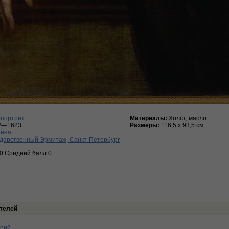
опортрет
Материалы:
Холст, масло
2—1623
Размеры:
116,5 х 93,5 см
тина
дарственный Эрмитаж, Санкт-Петербург
:0 Средний балл:0
телей
арий