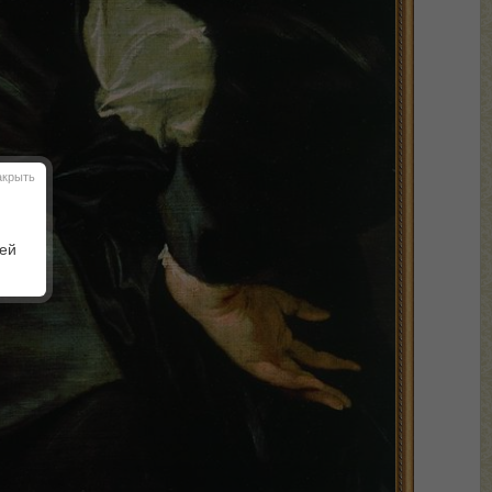
акрыть
шей