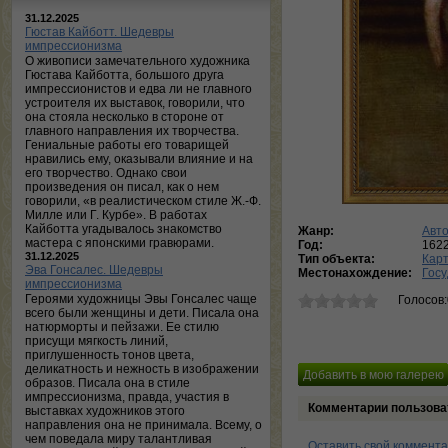
31.12.2025
Гюстав Кайботт. Шедевры
импрессионизма
О живописи замечательного художника
Гюстава Кайботта, большого друга
импрессионистов и едва ли не главного
устроителя их выставок, говорили, что
она стояла несколько в стороне от
главного направления их творчества.
Гениальные работы его товарищей
нравились ему, оказывали влияние и на
его творчество. Однако свои
произведения он писал, как о нем
говорили, «в реалистическом стиле Ж.-Ф.
Милле или Г. Курбе». В работах
Кайботта угадывалось знакомство
Жанр:
Авт
мастера с японскими гравюрами.
Год:
162
31.12.2025
Тип объекта:
Кар
Эва Гонсалес. Шедевры
Местонахождение:
Госу
импрессионизма
Героями художницы Эвы Гонсалес чаще
Голосов
всего были женщины и дети. Писала она
натюрморты и пейзажи. Ее стилю
присущи мягкость линий,
приглушенность тонов цвета,
деликатность и нежность в изображении
образов. Писала она в стиле
импрессионизма, правда, участия в
Комментарии пользова
выставках художников этого
направления она не принимала. Всему, о
чем поведала миру талантливая
Оставить свой коммент