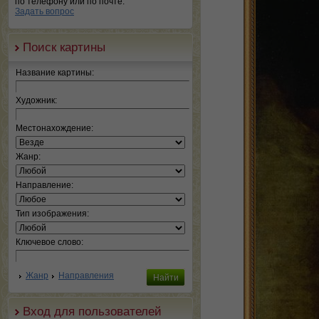
по телефону или по почте.
Задать вопрос
Поиск картины
Название картины:
Художник:
Местонахождение:
Жанр:
Направление:
Тип изображения:
Ключевое слово:
Жанр
Направления
Вход для пользователей