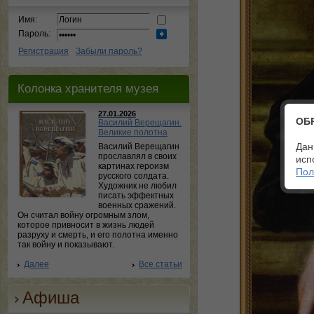
Имя:
Пароль:
Регистрация
Забыли пароль?
Колонка хранителя музея
27.01.2026
ОБ
Василий Верещагин.
Великие полотна
Дан
Василий Верещагин
прославлял в своих
исп
картинах героизм
Пол
русского солдата.
Художник не любил
писать эффектных
военных сражений.
Он считал войну огромным злом,
которое привносит в жизнь людей
разруху и смерть, и его полотна именно
так войну и показывают.
Далее
Все статьи
Афиша