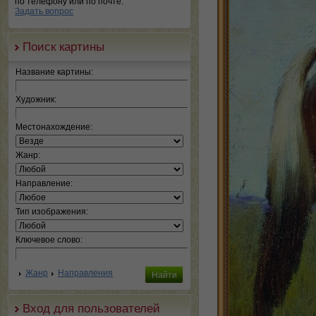
по телефону или по почте.
Задать вопрос
Поиск картины
Название картины:
Художник:
Местонахождение:
Жанр:
Направление:
Тип изображения:
Ключевое слово:
Жанр
Направления
Вход для пользователей