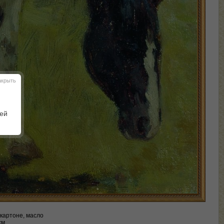
акрыть
шей
 картоне, масло
см