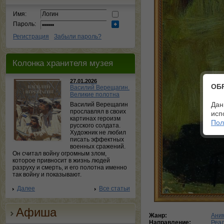
Имя:
Пароль:
Регистрация
Забыли пароль?
Колонка хранителя музея
27.01.2026
ОБ
Василий Верещагин.
Великие полотна
Дан
Василий Верещагин
прославлял в своих
исп
картинах героизм
Пол
русского солдата.
Художник не любил
писать эффектных
военных сражений.
Он считал войну огромным злом,
которое привносит в жизнь людей
разруху и смерть, и его полотна именно
так войну и показывают.
Далее
Все статьи
Афиша
Жанр:
Ани
Направление:
Реа