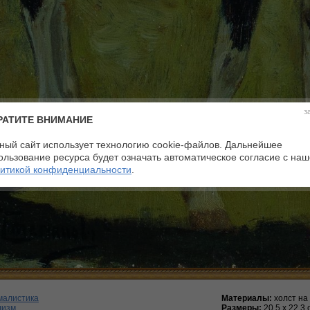
з
РАТИТЕ ВНИМАНИЕ
ный сайт использует технологию cookie-файлов. Дальнейшее
ользование ресурса будет означать автоматическое согласие с на
итикой конфиденциальности
.
малистика
Материалы:
холст на
лизм
Размеры:
20,5 х 22,3 