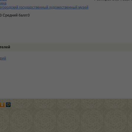
тина
егородский государственный художественный музей
:0 Средний балл:0
телей
арий