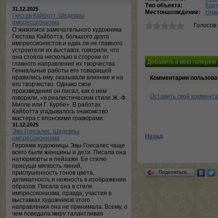
Тип объекта:
Кар
31.12.2025
Местонахождение:
Ниж
Гюстав Кайботт. Шедевры
импрессионизма
Голосов
О живописи замечательного художника
Гюстава Кайботта, большого друга
импрессионистов и едва ли не главного
устроителя их выставок, говорили, что
она стояла несколько в стороне от
главного направления их творчества.
Гениальные работы его товарищей
нравились ему, оказывали влияние и на
Комментарии пользова
его творчество. Однако свои
произведения он писал, как о нем
Оставить свой коммент
говорили, «в реалистическом стиле Ж.-Ф.
Милле или Г. Курбе». В работах
Кайботта угадывалось знакомство
мастера с японскими гравюрами.
31.12.2025
Эва Гонсалес. Шедевры
Назад
импрессионизма
Героями художницы Эвы Гонсалес чаще
всего были женщины и дети. Писала она
натюрморты и пейзажи. Ее стилю
присущи мягкость линий,
приглушенность тонов цвета,
Поделиться…
деликатность и нежность в изображении
образов. Писала она в стиле
импрессионизма, правда, участия в
выставках художников этого
направления она не принимала. Всему, о
чем поведала миру талантливая