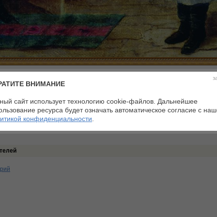
ровая сцена
з
РАТИТЕ ВНИМАНИЕ
ртина
:0 Средний балл:0
ный сайт использует технологию cookie-файлов. Дальнейшее
ользование ресурса будет означать автоматическое согласие с на
итикой конфиденциальности
.
телей
арий