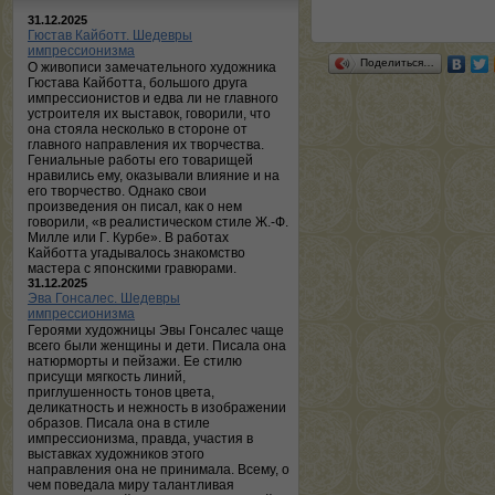
31.12.2025
Гюстав Кайботт. Шедевры
импрессионизма
Поделиться…
О живописи замечательного художника
Гюстава Кайботта, большого друга
импрессионистов и едва ли не главного
устроителя их выставок, говорили, что
она стояла несколько в стороне от
главного направления их творчества.
Гениальные работы его товарищей
нравились ему, оказывали влияние и на
его творчество. Однако свои
произведения он писал, как о нем
говорили, «в реалистическом стиле Ж.-Ф.
Милле или Г. Курбе». В работах
Кайботта угадывалось знакомство
мастера с японскими гравюрами.
31.12.2025
Эва Гонсалес. Шедевры
импрессионизма
Героями художницы Эвы Гонсалес чаще
всего были женщины и дети. Писала она
натюрморты и пейзажи. Ее стилю
присущи мягкость линий,
приглушенность тонов цвета,
деликатность и нежность в изображении
образов. Писала она в стиле
импрессионизма, правда, участия в
выставках художников этого
направления она не принимала. Всему, о
чем поведала миру талантливая