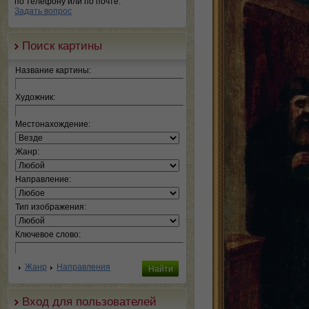
по телефону или по почте.
Задать вопрос
Поиск картины
Название картины:
Художник:
Местонахождение:
Жанр:
Направление:
Тип изображения:
Ключевое слово:
Жанр
Направления
Вход для пользователей