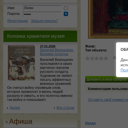
Имя:
Пароль:
Регистрация
Забыли пароль?
Колонка хранителя музея
Жанр:
жан
27.01.2026
ОБ
Василий Верещагин.
Тип объекта:
Ка
Великие полотна
Голосов
Дан
Василий Верещагин
прославлял в своих
исп
картинах героизм
Пол
русского солдата.
Художник не любил
писать эффектных
военных сражений.
Он считал войну огромным злом,
Комментарии пользова
которое привносит в жизнь людей
разруху и смерть, и его полотна именно
так войну и показывают.
Оставить свой коммент
Далее
Все статьи
Афиша
Назад