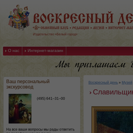
Издательство «Белый город»
О нас
Интернет-магазин
Ваш персональный
Воскресный день
»
Музей
экскурсовод
Славильщи
(495) 641–31–00
На все ваши вопросы мы рады ответить