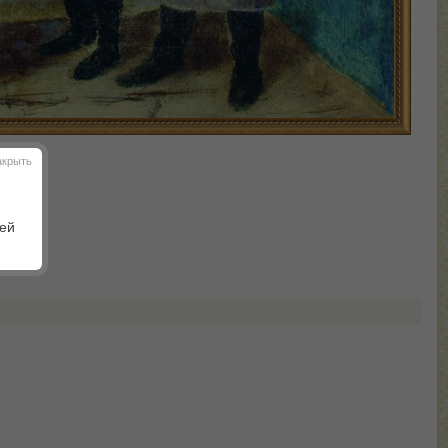
акрыть
шей