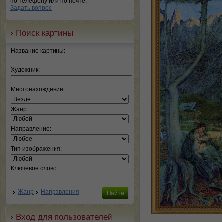
по телефону или по почте.
Задать вопрос
Поиск картины
Название картины:
Художник:
Местонахождение:
Жанр:
Направление:
Тип изображения:
Ключевое слово:
Жанр
Направления
Вход для пользователей