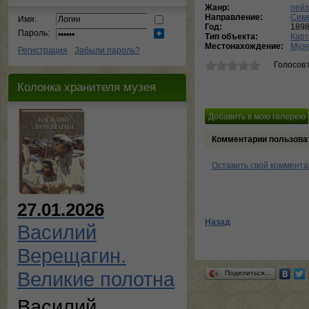
Жанр:
пей
Направление:
Сим
Имя:
Год:
189
Пароль:
Тип объекта:
Кар
Местонахождение:
Музе
Регистрация
Забыли пароль?
Голосов:
Колонка хранителя музея
Комментарии пользова
Оставить свой коммент
27.01.2026
Назад
Василий
Верещагин.
Великие полотна
Поделиться…
Василий