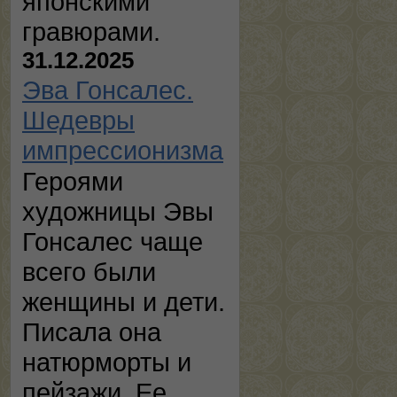
японскими
гравюрами.
31.12.2025
Эва Гонсалес.
Шедевры
импрессионизма
Героями
художницы Эвы
Гонсалес чаще
всего были
женщины и дети.
Писала она
натюрморты и
пейзажи. Ее