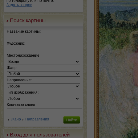
по телефону или по почте.
Задать вопрос
Поиск картины
Название картины:
Художник:
Местонахождение:
Жанр:
Направление:
Тип изображения:
Ключевое слово:
Жанр
Направления
Вход для пользователей