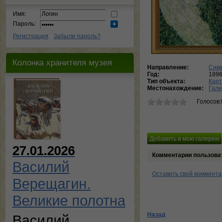
Имя:
Пароль:
Регистрация
Забыли пароль?
Колонка хранителя музея
Направление:
Сим
Год:
189
Тип объекта:
Кар
Местонахождение:
Гале
Голосов:
27.01.2026
Комментарии пользова
Василий
Оставить свой коммент
Верещагин.
Великие полотна
Назад
Василий