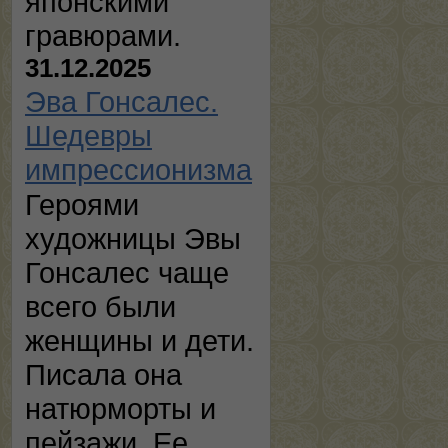
японскими
гравюрами.
31.12.2025
Эва Гонсалес.
Шедевры
импрессионизма
Героями
художницы Эвы
Гонсалес чаще
всего были
женщины и дети.
Писала она
натюрморты и
пейзажи. Ее