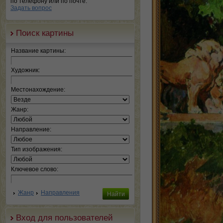
по телефону или по почте.
Задать вопрос
Поиск картины
Название картины:
Художник:
Местонахождение:
Жанр:
Направление:
Тип изображения:
Ключевое слово:
Жанр
Направления
Вход для пользователей