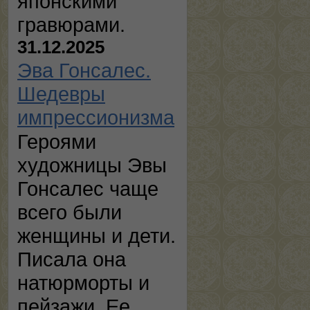
японскими
гравюрами.
31.12.2025
Эва Гонсалес.
Шедевры
импрессионизма
Героями
художницы Эвы
Гонсалес чаще
всего были
женщины и дети.
Писала она
натюрморты и
пейзажи. Ее