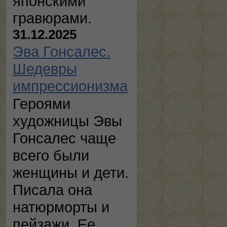
японскими
гравюрами.
31.12.2025
Эва Гонсалес.
Шедевры
импрессионизма
Героями
художницы Эвы
Гонсалес чаще
всего были
женщины и дети.
Писала она
натюрморты и
пейзажи. Ее