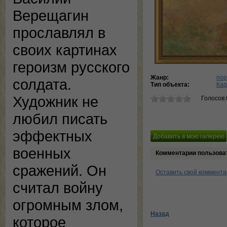
Верещагин
прославлял в
своих картинах
героизм русского
Жанр:
пор
солдата.
Тип объекта:
Кар
Художник не
Голосов:
любил писать
эффектных
военных
Комментарии пользова
сражений. Он
Оставить свой коммент
считал войну
огромным злом,
Назад
которое