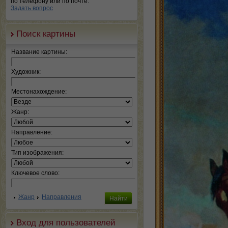
по телефону или по почте.
Задать вопрос
Поиск картины
Название картины:
Художник:
Местонахождение:
Жанр:
Направление:
Тип изображения:
Ключевое слово:
Жанр
Направления
Вход для пользователей