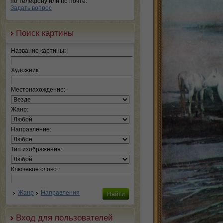
по телефону или по почте.
Задать вопрос
Поиск картины
Название картины:
Художник:
Местонахождение:
Жанр:
Направление:
Тип изображения:
Ключевое слово:
Жанр
Направления
Вход для пользователей