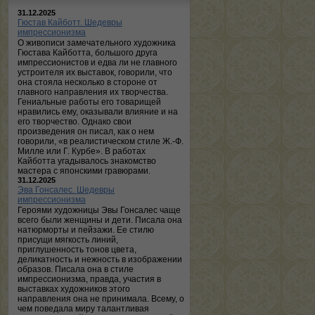
31.12.2025
Гюстав Кайботт. Шедевры
импрессионизма
О живописи замечательного художника
Гюстава Кайботта, большого друга
импрессионистов и едва ли не главного
устроителя их выставок, говорили, что
она стояла несколько в стороне от
главного направления их творчества.
Гениальные работы его товарищей
нравились ему, оказывали влияние и на
его творчество. Однако свои
произведения он писал, как о нем
говорили, «в реалистическом стиле Ж.-Ф.
Милле или Г. Курбе». В работах
Кайботта угадывалось знакомство
мастера с японскими гравюрами.
31.12.2025
Эва Гонсалес. Шедевры
импрессионизма
Героями художницы Эвы Гонсалес чаще
всего были женщины и дети. Писала она
натюрморты и пейзажи. Ее стилю
присущи мягкость линий,
приглушенность тонов цвета,
деликатность и нежность в изображении
образов. Писала она в стиле
импрессионизма, правда, участия в
выставках художников этого
направления она не принимала. Всему, о
чем поведала миру талантливая