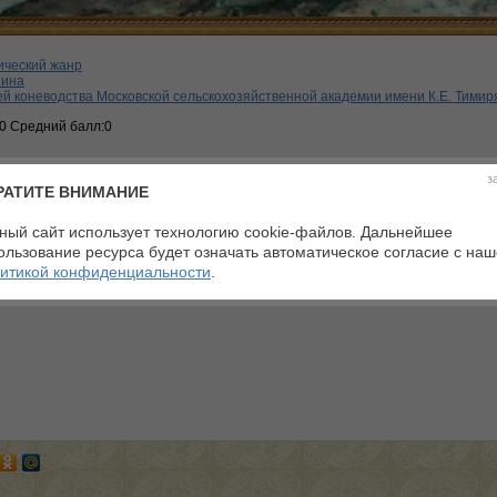
ический жанр
тина
й коневодства Московской сельскохозяйственной академии имени К.Е. Тимир
:0 Средний балл:0
з
РАТИТЕ ВНИМАНИЕ
ный сайт использует технологию cookie-файлов. Дальнейшее
телей
ользование ресурса будет означать автоматическое согласие с на
итикой конфиденциальности
.
арий