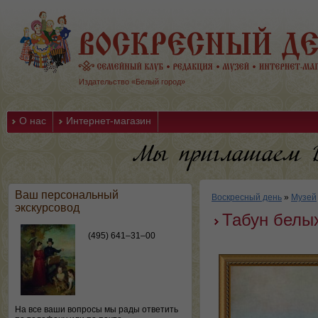
Издательство «Белый город»
О нас
Интернет-магазин
Ваш персональный
Воскресный день
»
Музей
экскурсовод
Табун белы
(495) 641–31–00
На все ваши вопросы мы рады ответить