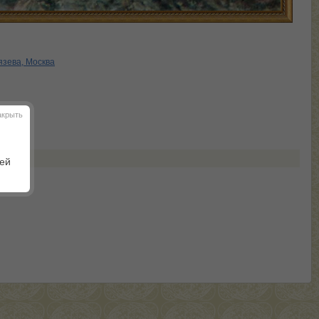
язева, Москва
акрыть
шей