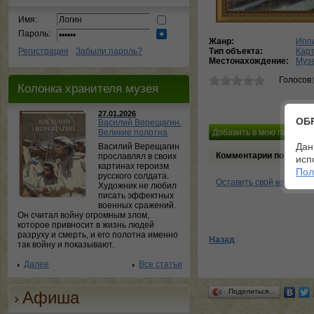
Имя:
Пароль:
Жанр:
Ипп
Регистрация
Забыли пароль?
Тип объекта:
Кар
Местонахождение:
Музе
Голосов
Колонка хранителя музея
27.01.2026
ОБ
Василий Верещагин.
Великие полотна
Дан
Василий Верещагин
Комментарии пользова
прославлял в своих
исп
картинах героизм
Пол
русского солдата.
Оставить свой коммент
Художник не любил
писать эффектных
военных сражений.
Он считал войну огромным злом,
которое привносит в жизнь людей
разруху и смерть, и его полотна именно
Назад
так войну и показывают.
Далее
Все статьи
Поделиться…
Афиша