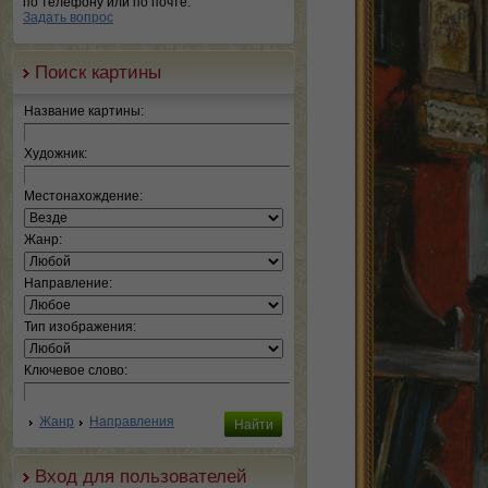
по телефону или по почте.
Задать вопрос
Поиск картины
Название картины:
Художник:
Местонахождение:
Жанр:
Направление:
Тип изображения:
Ключевое слово:
Жанр
Направления
Вход для пользователей