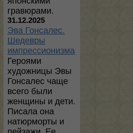
японскими
гравюрами.
31.12.2025
Эва Гонсалес.
Шедевры
импрессионизма
Героями
художницы Эвы
Гонсалес чаще
всего были
женщины и дети.
Писала она
натюрморты и
пейзажи. Ее