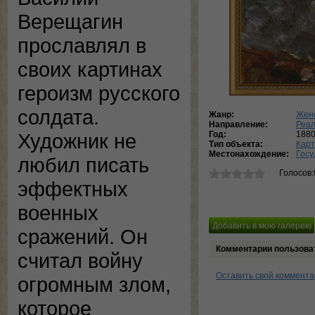
Верещагин
прославлял в
своих картинах
героизм русского
солдата.
Жанр:
Женс
Направление:
Реа
Год:
1880
Художник не
Тип объекта:
Кар
Местонахождение:
Госу
любил писать
Голосов:
эффектных
военных
сражений. Он
Комментарии пользова
считал войну
Оставить свой коммент
огромным злом,
которое