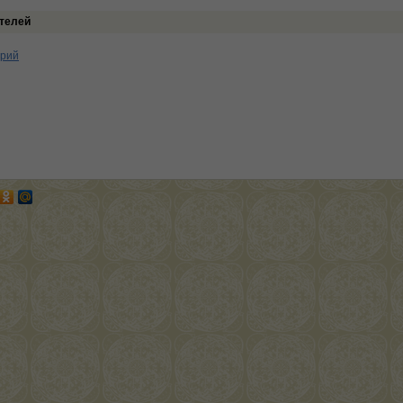
телей
арий