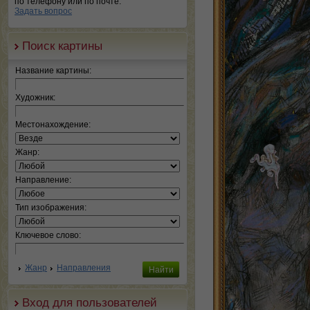
по телефону или по почте.
Задать вопрос
Поиск картины
Название картины:
Художник:
Местонахождение:
Жанр:
Направление:
Тип изображения:
Ключевое слово:
Жанр
Направления
Вход для пользователей