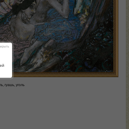
акрыть
шей
ь, гуашь, уголь