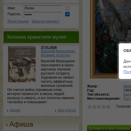
Имя:
Пароль:
Регистрация
Забыли пароль?
Колонка хранителя музея
27.01.2026
ОБ
Василий Верещагин.
Великие полотна
Дан
Василий Верещагин
прославлял в своих
исп
картинах героизм
Пол
русского солдата.
Художник не любил
писать эффектных
военных сражений.
Жанр:
Миф
Он считал войну огромным злом,
Год:
190
которое привносит в жизнь людей
Тип объекта:
Кар
разруху и смерть, и его полотна именно
Местонахождение:
Госу
так войну и показывают.
Голосов
Далее
Все статьи
Афиша