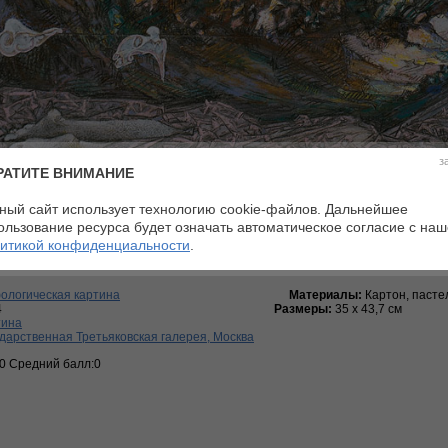
з
РАТИТЕ ВНИМАНИЕ
ный сайт использует технологию cookie-файлов. Дальнейшее
ользование ресурса будет означать автоматическое согласие с на
итикой конфиденциальности
.
ологическая картина
Материалы:
Картон, пастел
4
Размеры:
35 х 43,7 см
тина
дарственная Третьяковская галерея, Москва
:0 Средний балл:0