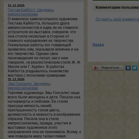
31.12.2025
Комментарии пользова
Гюстав Кайботт. Шедевры
импрессионизма
О живописи замечательного художника
Оставить свой коммент
Гюстава Кайботта, большого друга
импрессионистов и едва ли не главного
устроителя их выставок, говорили, что
она стояла несколько в стороне от
главного направления их творчества.
Назад
Гениальные работы его товарищей
нравились ему, оказывали влияние и на
его творчество. Однако свои
произведения он писал, как о нем
говорили, «в реалистическом стиле Ж.-Ф.
Милле или Г. Курбе». В работах
Поделиться…
Кайботта угадывалось знакомство
мастера с японскими гравюрами.
31.12.2025
Эва Гонсалес. Шедевры
импрессионизма
Героями художницы Эвы Гонсалес чаще
всего были женщины и дети. Писала она
натюрморты и пейзажи. Ее стилю
присущи мягкость линий,
приглушенность тонов цвета,
деликатность и нежность в изображении
образов. Писала она в стиле
импрессионизма, правда, участия в
выставках художников этого
направления она не принимала. Всему, о
чем поведала миру талантливая