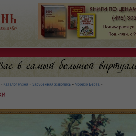
»
Каталог музея
»
Зарубежная живопись
»
Моризо Берта
»
ки