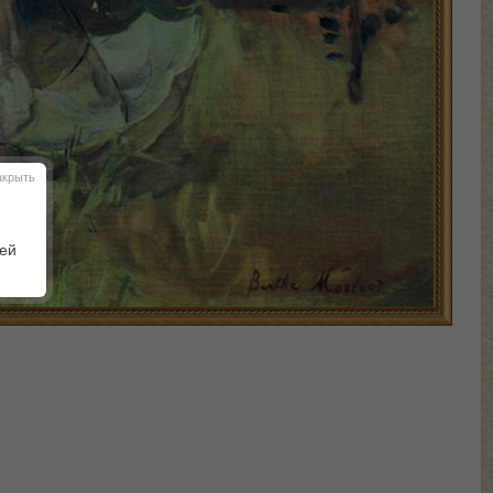
акрыть
шей