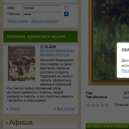
Имя:
Пароль:
Регистрация
Забыли пароль?
Колонка хранителя музея
27.01.2026
ОБ
Василий Верещагин.
Великие полотна
Дан
Василий Верещагин
прославлял в своих
исп
картинах героизм
Пол
русского солдата.
Художник не любил
писать эффектных
военных сражений.
Он считал войну огромным злом,
которое привносит в жизнь людей
Год:
18
разруху и смерть, и его полотна именно
Тип объекта:
Ка
так войну и показывают.
Голосов
Далее
Все статьи
Афиша