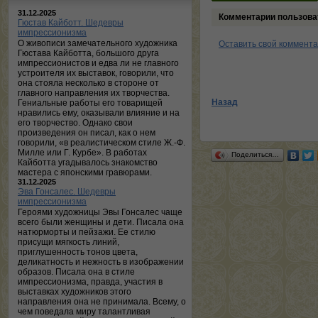
31.12.2025
Комментарии пользова
Гюстав Кайботт. Шедевры
импрессионизма
О живописи замечательного художника
Оставить свой коммент
Гюстава Кайботта, большого друга
импрессионистов и едва ли не главного
устроителя их выставок, говорили, что
она стояла несколько в стороне от
главного направления их творчества.
Назад
Гениальные работы его товарищей
нравились ему, оказывали влияние и на
его творчество. Однако свои
произведения он писал, как о нем
говорили, «в реалистическом стиле Ж.-Ф.
Милле или Г. Курбе». В работах
Поделиться…
Кайботта угадывалось знакомство
мастера с японскими гравюрами.
31.12.2025
Эва Гонсалес. Шедевры
импрессионизма
Героями художницы Эвы Гонсалес чаще
всего были женщины и дети. Писала она
натюрморты и пейзажи. Ее стилю
присущи мягкость линий,
приглушенность тонов цвета,
деликатность и нежность в изображении
образов. Писала она в стиле
импрессионизма, правда, участия в
выставках художников этого
направления она не принимала. Всему, о
чем поведала миру талантливая