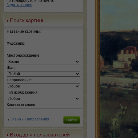
по телефону или по почте.
Задать вопрос
Поиск картины
Название картины:
Художник:
Местонахождение:
Жанр:
Направление:
Тип изображения:
Ключевое слово:
Жанр
Направления
Вход для пользователей