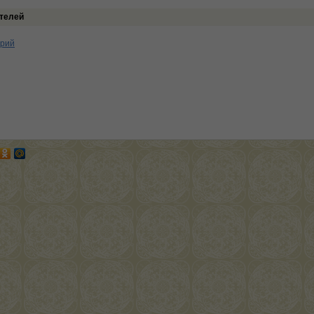
телей
арий