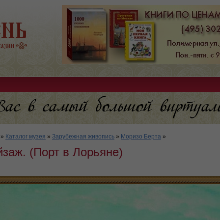
»
Каталог музея
»
Зарубежная живопись
»
Моризо Берта
»
заж. (Порт в Лорьяне)