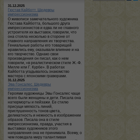
31.12.2025
Гюстав Кайботт. Шедевры
импрессионизма
О живописи замечательного художника
Гюстава Кайботта, большого друга
импрессионистов и едва ли не главного
устроителя их выставок, говорили, что
она стояла несколько в стороне от
главного направления их творчества.
Гениальные работы его товарищей
нравились ему, оказывали влияние и на
его творчество. Однако свои
произведения он писал, как о нем
говорили, «в реалистическом стиле Ж.-Ф.
Милле или Г. Курбе». В работах
Кайботта угадывалось знакомство
мастера с японскими гравюрами.
31.12.2025
Эва Гонсалес. Шедевры
импрессионизма
Героями художницы Эвы Гонсалес чаще
всего были женщины и дети. Писала она
натюрморты и пейзажи. Ее стилю
присущи мягкость линий,
приглушенность тонов цвета,
деликатность и нежность в изображении
образов. Писала она в стиле
импрессионизма, правда, участия в
выставках художников этого
направления она не принимала. Всему, о
чем поведала миру талантливая