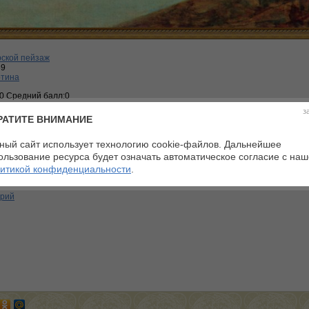
ской пейзаж
69
ртина
:0 Средний балл:0
з
РАТИТЕ ВНИМАНИЕ
ный сайт использует технологию cookie-файлов. Дальнейшее
ользование ресурса будет означать автоматическое согласие с на
итикой конфиденциальности
.
телей
арий