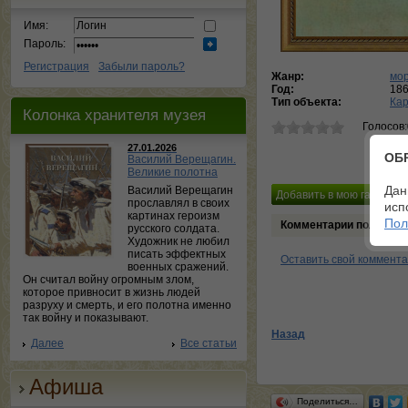
Имя:
Пароль:
Регистрация
Забыли пароль?
Жанр:
мор
Год:
18
Тип объекта:
Ка
Колонка хранителя музея
Голосов
27.01.2026
ОБ
Василий Верещагин.
Великие полотна
Дан
Василий Верещагин
прославлял в своих
исп
картинах героизм
Пол
Комментарии пользова
русского солдата.
Художник не любил
писать эффектных
Оставить свой коммент
военных сражений.
Он считал войну огромным злом,
которое привносит в жизнь людей
разруху и смерть, и его полотна именно
так войну и показывают.
Назад
Далее
Все статьи
Афиша
Поделиться…