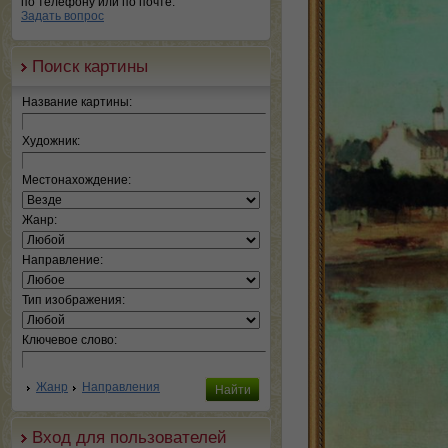
по телефону или по почте.
Задать вопрос
Поиск картины
Название картины:
Художник:
Местонахождение:
Жанр:
Направление:
Тип изображения:
Ключевое слово:
Жанр
Направления
Вход для пользователей