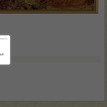
акрыть
шей