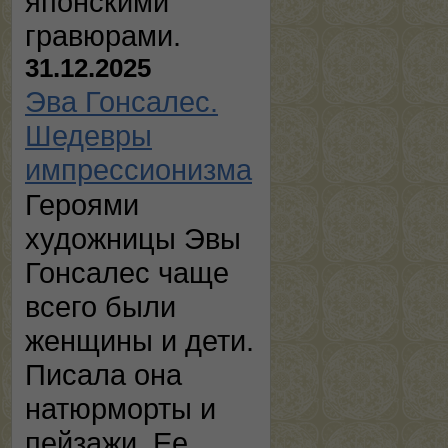
японскими
гравюрами.
31.12.2025
Эва Гонсалес.
Шедевры
импрессионизма
Героями
художницы Эвы
Гонсалес чаще
всего были
женщины и дети.
Писала она
натюрморты и
пейзажи. Ее