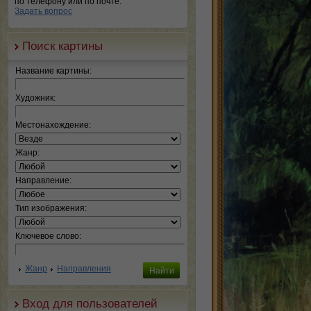
по телефону или по почте.
Задать вопрос
Поиск картины
Название картины:
Художник:
Местонахождение:
Жанр:
Направление:
Тип изображения:
Ключевое слово:
Жанр
Направления
Вход для пользователей