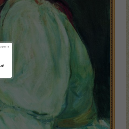
акрыть
шей