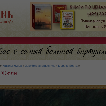
»
Каталог музея
»
Зарубежная живопись
»
Моризо Берта
»
 Жюли