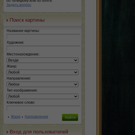
по телефону или по почте.
Задать вопрос
Поиск картины
Название картины:
Художник:
Местонахождение:
Жанр:
Направление:
Тип изображения:
Ключевое слово:
Жанр
Направления
Вход для пользователей