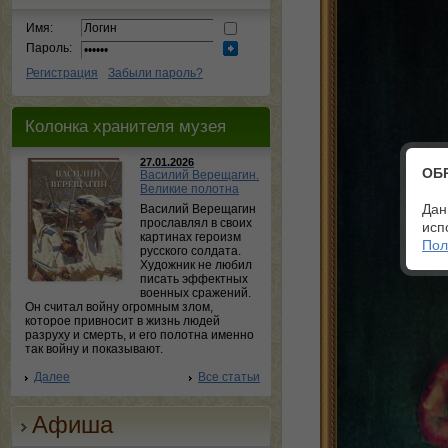
Имя:
Пароль:
Регистрация
Забыли пароль?
Колонка хранителя музея
27.01.2026
ОБ
Василий Верещагин.
Великие полотна
Дан
Василий Верещагин
прославлял в своих
исп
картинах героизм
Пол
русского солдата.
Художник не любил
писать эффектных
военных сражений.
Он считал войну огромным злом,
которое привносит в жизнь людей
разруху и смерть, и его полотна именно
так войну и показывают.
Далее
Все статьи
Афиша