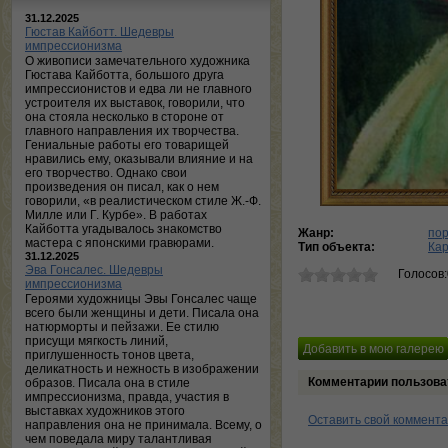
31.12.2025
Гюстав Кайботт. Шедевры
импрессионизма
О живописи замечательного художника
Гюстава Кайботта, большого друга
импрессионистов и едва ли не главного
устроителя их выставок, говорили, что
она стояла несколько в стороне от
главного направления их творчества.
Гениальные работы его товарищей
нравились ему, оказывали влияние и на
его творчество. Однако свои
произведения он писал, как о нем
говорили, «в реалистическом стиле Ж.-Ф.
Милле или Г. Курбе». В работах
Кайботта угадывалось знакомство
Жанр:
по
мастера с японскими гравюрами.
Тип объекта:
Ка
31.12.2025
Эва Гонсалес. Шедевры
Голосов
импрессионизма
Героями художницы Эвы Гонсалес чаще
всего были женщины и дети. Писала она
натюрморты и пейзажи. Ее стилю
присущи мягкость линий,
приглушенность тонов цвета,
деликатность и нежность в изображении
Комментарии пользова
образов. Писала она в стиле
импрессионизма, правда, участия в
выставках художников этого
Оставить свой коммент
направления она не принимала. Всему, о
чем поведала миру талантливая