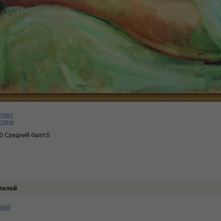
ртрет
ртина
:0 Средний балл:0
телей
арий