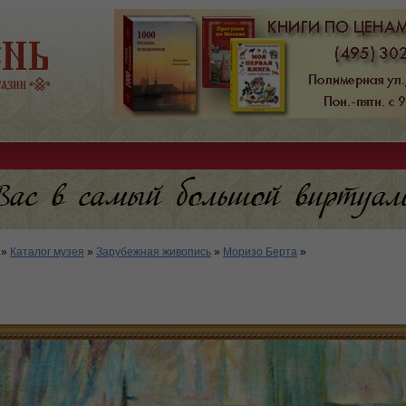
»
Каталог музея
»
Зарубежная живопись
»
Моризо Берта
»