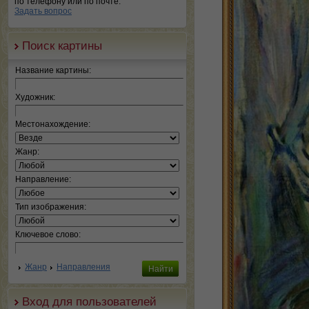
по телефону или по почте.
Задать вопрос
Поиск картины
Название картины:
Художник:
Местонахождение:
Жанр:
Направление:
Тип изображения:
Ключевое слово:
Жанр
Направления
Вход для пользователей