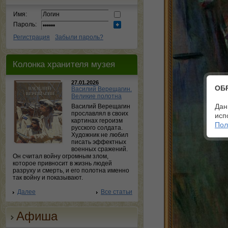
Имя:
Пароль:
Регистрация
Забыли пароль?
Колонка хранителя музея
27.01.2026
ОБ
Василий Верещагин.
Великие полотна
Дан
Василий Верещагин
прославлял в своих
исп
картинах героизм
Пол
русского солдата.
Художник не любил
писать эффектных
военных сражений.
Он считал войну огромным злом,
которое привносит в жизнь людей
разруху и смерть, и его полотна именно
так войну и показывают.
Далее
Все статьи
Афиша