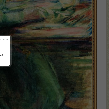
акрыть
шей