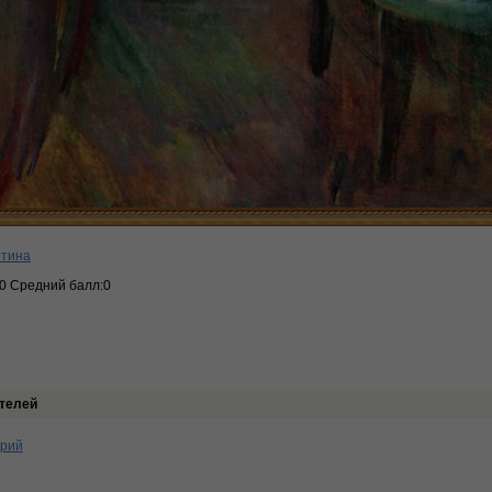
ртина
:0 Средний балл:0
телей
арий