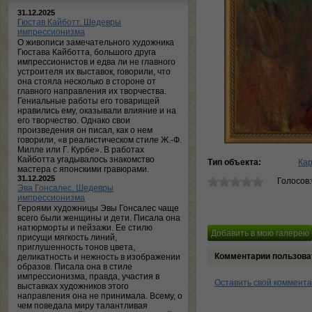
31.12.2025
Гюстав Кайботт. Шедевры
импрессионизма
О живописи замечательного художника
Гюстава Кайботта, большого друга
импрессионистов и едва ли не главного
устроителя их выставок, говорили, что
она стояла несколько в стороне от
главного направления их творчества.
Гениальные работы его товарищей
нравились ему, оказывали влияние и на
его творчество. Однако свои
произведения он писал, как о нем
говорили, «в реалистическом стиле Ж.-Ф.
Милле или Г. Курбе». В работах
Кайботта угадывалось знакомство
Тип объекта:
Ка
мастера с японскими гравюрами.
31.12.2025
Голосов
Эва Гонсалес. Шедевры
импрессионизма
Героями художницы Эвы Гонсалес чаще
всего были женщины и дети. Писала она
натюрморты и пейзажи. Ее стилю
присущи мягкость линий,
приглушенность тонов цвета,
Комментарии пользова
деликатность и нежность в изображении
образов. Писала она в стиле
импрессионизма, правда, участия в
Оставить свой коммент
выставках художников этого
направления она не принимала. Всему, о
чем поведала миру талантливая