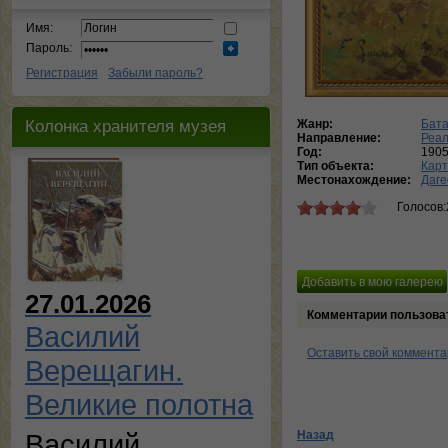
Имя:
Пароль:
Регистрация
Забыли пароль?
Колонка хранителя музея
Жанр:
Бат
Направление:
Реа
Год:
190
Тип объекта:
Кар
Местонахождение:
Даге
Голосов:
27.01.2026
Комментарии пользова
Василий
Оставить свой коммент
Верещагин.
Великие полотна
Назад
Василий