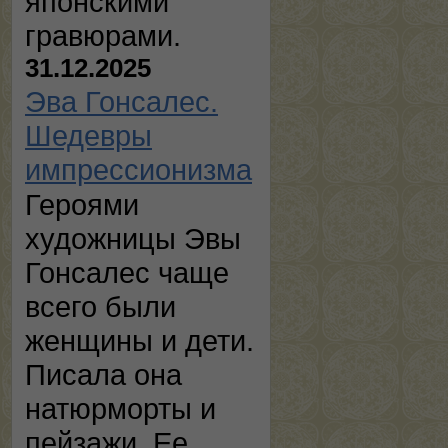
японскими
гравюрами.
31.12.2025
Эва Гонсалес.
Шедевры
импрессионизма
Героями
художницы Эвы
Гонсалес чаще
всего были
женщины и дети.
Писала она
натюрморты и
пейзажи. Ее