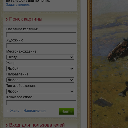
по телефону или по почте.
Задать вопрос
Поиск картины
Название картины:
Художник:
Местонахождение:
Жанр:
Направление:
Тип изображения:
Ключевое слово:
Жанр
Направления
Вход для пользователей