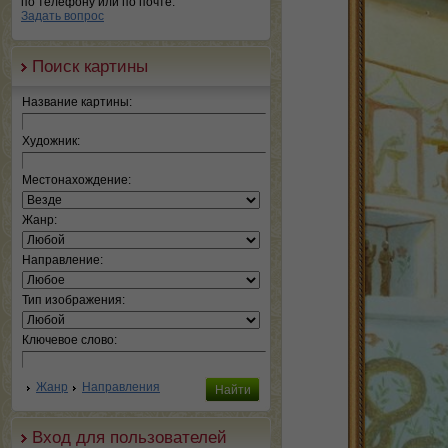
по телефону или по почте.
Задать вопрос
Поиск картины
Название картины:
Художник:
Местонахождение:
Жанр:
Направление:
Тип изображения:
Ключевое слово:
Жанр
Направления
Вход для пользователей