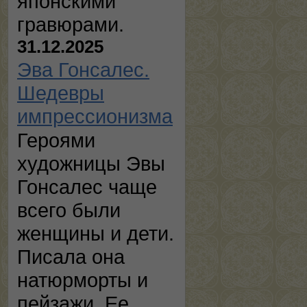
японскими
гравюрами.
31.12.2025
Эва Гонсалес.
Шедевры
импрессионизма
Героями
художницы Эвы
Гонсалес чаще
всего были
женщины и дети.
Писала она
натюрморты и
пейзажи. Ее