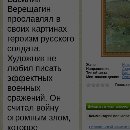
Верещагин
прославлял в
своих картинах
героизм русского
солдата.
Художник не
Жанр:
Исто
любил писать
Направление:
Ака
Тип объекта:
Кар
эффектных
Местонахождение:
Омск
Голосов:
военных
сражений. Он
считал войну
огромным злом,
Комментарии пользова
которое
Оставить свой коммент