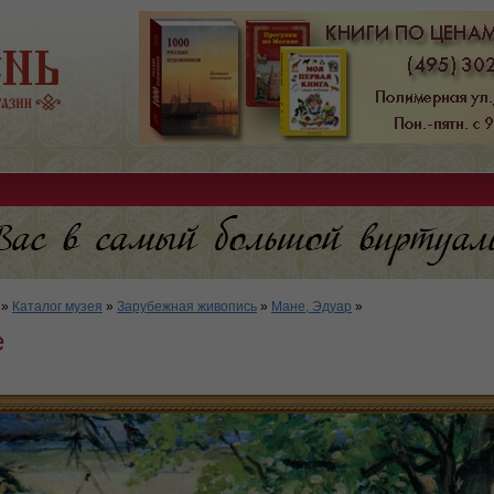
»
Каталог музея
»
Зарубежная живопись
»
Мане, Эдуар
»
е