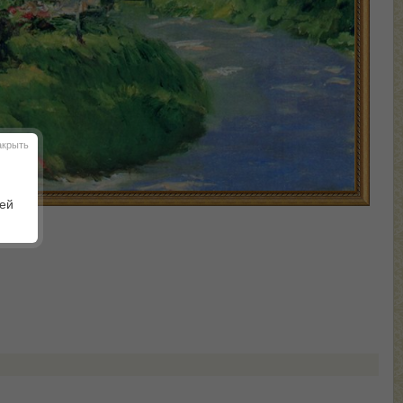
акрыть
шей