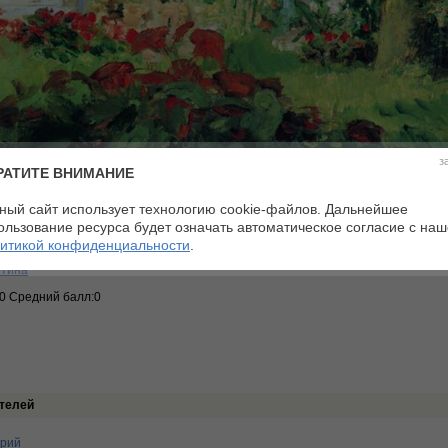
з
РАТИТЕ ВНИМАНИЕ
ный сайт использует технологию cookie-файлов. Дальнейшее
ользование ресурса будет означать автоматическое согласие с на
итикой конфиденциальности
.
йзаж
ртина
:0 Средний балл:0
телей
арий