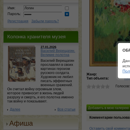
Имя:
Пароль:
Регистрация
Забыли пароль?
Колонка хранителя музея
27.01.2026
ОБ
Василий Верещагин.
Великие полотна
Дан
Василий Верещагин
прославлял в своих
исп
картинах героизм
Пол
русского солдата.
Жанр:
пе
Художник не любил
Тип объекта:
Ка
писать эффектных
военных сражений.
Голосов
Он считал войну огромным злом,
которое привносит в жизнь людей
разруху и смерть, и его полотна именно
так войну и показывают.
Далее
Все статьи
Комментарии пользова
Афиша
Оставить свой коммент