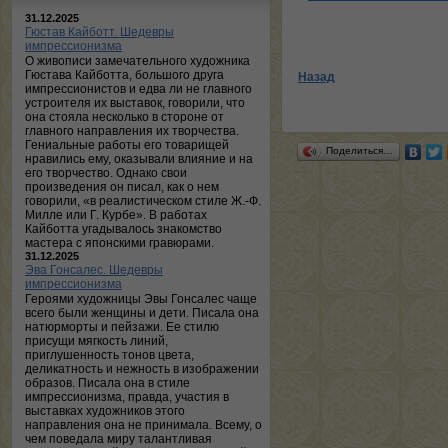
31.12.2025
Гюстав Кайботт. Шедевры
импрессионизма
О живописи замечательного художника
Гюстава Кайботта, большого друга
Назад
импрессионистов и едва ли не главного
устроителя их выставок, говорили, что
она стояла несколько в стороне от
главного направления их творчества.
Гениальные работы его товарищей
Поделиться…
нравились ему, оказывали влияние и на
его творчество. Однако свои
произведения он писал, как о нем
говорили, «в реалистическом стиле Ж.-Ф.
Милле или Г. Курбе». В работах
Кайботта угадывалось знакомство
мастера с японскими гравюрами.
31.12.2025
Эва Гонсалес. Шедевры
импрессионизма
Героями художницы Эвы Гонсалес чаще
всего были женщины и дети. Писала она
натюрморты и пейзажи. Ее стилю
присущи мягкость линий,
приглушенность тонов цвета,
деликатность и нежность в изображении
образов. Писала она в стиле
импрессионизма, правда, участия в
выставках художников этого
направления она не принимала. Всему, о
чем поведала миру талантливая