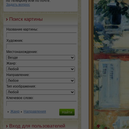
по телефону или по почте.
Задать вопрос
Поиск картины
Название картины:
Художник:
Местонахождение:
Жанр:
Направление:
Тип изображения:
Ключевое слово:
Жанр
Направления
Вход для пользователей