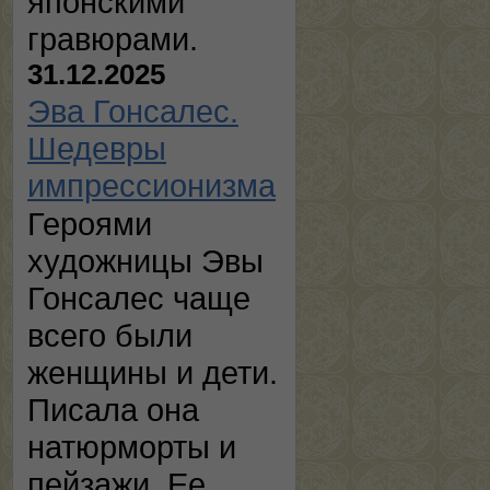
японскими
гравюрами.
31.12.2025
Эва Гонсалес.
Шедевры
импрессионизма
Героями
художницы Эвы
Гонсалес чаще
всего были
женщины и дети.
Писала она
натюрморты и
пейзажи. Ее