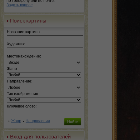
по телефону или по почте.
Задать вопрос
Поиск картины
Название картины:
Художник:
Местонахождение:
Жанр:
Направление:
Тип изображения:
Ключевое слово:
Жанр
Направления
Вход для пользователей